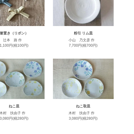
箸置き（リボン）
粉引 リム皿
辻本 路 作
小山 乃文彦 作
1,100円(税100円)
7,700円(税700円)
ねこ皿
ねこ取皿
木村 扶由子 作
木村 扶由子 作
3,080円(税280円)
3,080円(税280円)