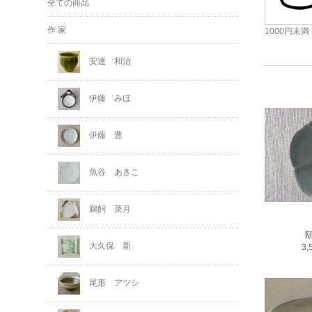
全ての商品
作 家
1000円未満
安達 和治
伊藤 みほ
伊藤 豊
魚谷 あきこ
鵜飼 菜月
大久保 新
3
尾形 アツシ