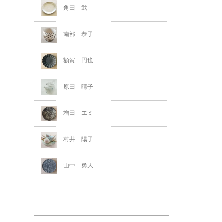
角田 武
南部 恭子
額賀 円也
原田 晴子
増田 エミ
村井 陽子
山中 勇人