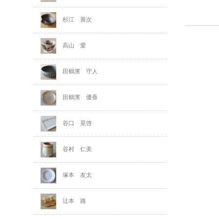
杉江 善次
高山 愛
田鶴濱 守人
田鶴濱 優香
谷口 晃啓
谷村 仁美
塚本 友太
辻本 路