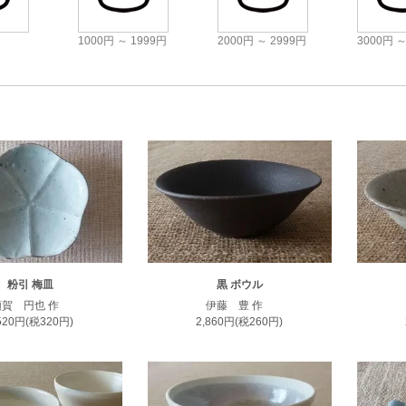
1000円 ～ 1999円
2000円 ～ 2999円
3000円 ～
粉引 梅皿
黒 ボウル
額賀 円也 作
伊藤 豊 作
,520円(税320円)
2,860円(税260円)