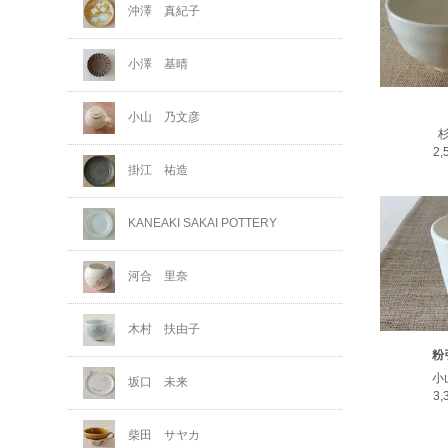
沖澤 真紀子
小澤 基晴
小山 乃文彦
2
掛江 祐造
KANEAKI SAKAI POTTERY
河合 里奈
木村 扶由子
粉
小
坂口 未来
3
柴田 サヤカ