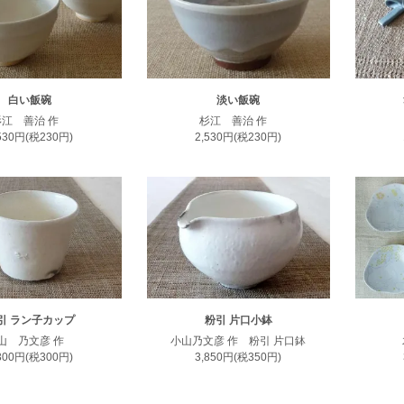
白い飯碗
淡い飯碗
杉江 善治 作
杉江 善治 作
,530円(税230円)
2,530円(税230円)
引 ラン子カップ
粉引 片口小鉢
山 乃文彦 作
小山乃文彦 作 粉引 片口鉢
,300円(税300円)
3,850円(税350円)