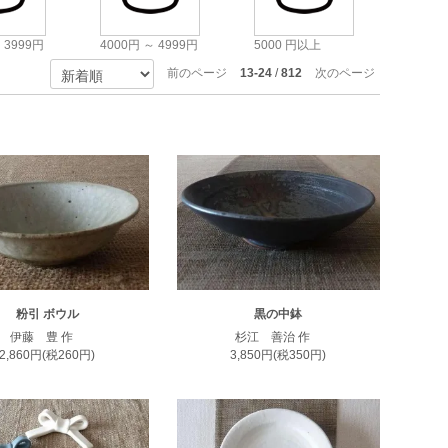
 3999円
4000円 ～ 4999円
5000 円以上
前のページ
13-24
/
812
次のページ
粉引 ボウル
黒の中鉢
伊藤 豊 作
杉江 善治 作
2,860円(税260円)
3,850円(税350円)