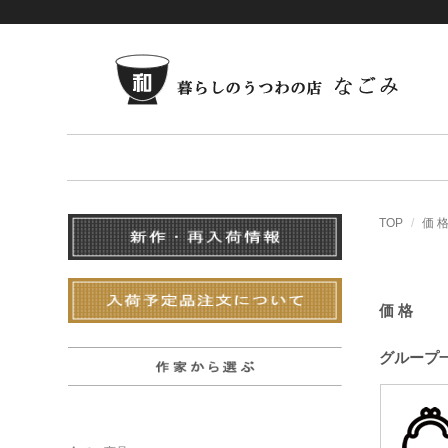
TOP
価 
価 格
グループ