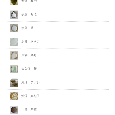
安達 和治
伊藤 みほ
伊藤 豊
魚谷 あきこ
鵜飼 菜月
大久保 新
尾形 アツシ
沖澤 真紀子
小澤 基晴