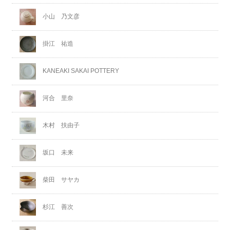
小山 乃文彦
掛江 祐造
KANEAKI SAKAI POTTERY
河合 里奈
木村 扶由子
坂口 未来
柴田 サヤカ
杉江 善次