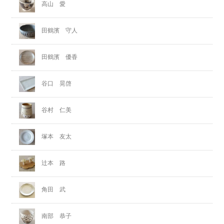
高山 愛
田鶴濱 守人
田鶴濱 優香
谷口 晃啓
谷村 仁美
塚本 友太
辻本 路
角田 武
南部 恭子