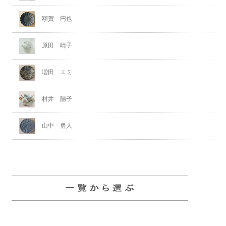
額賀 円也
原田 晴子
増田 エミ
村井 陽子
山中 勇人