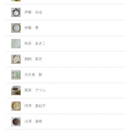
伊藤 みほ
伊藤 豊
魚谷 あきこ
鵜飼 菜月
大久保 新
尾形 アツシ
沖澤 真紀子
小澤 基晴