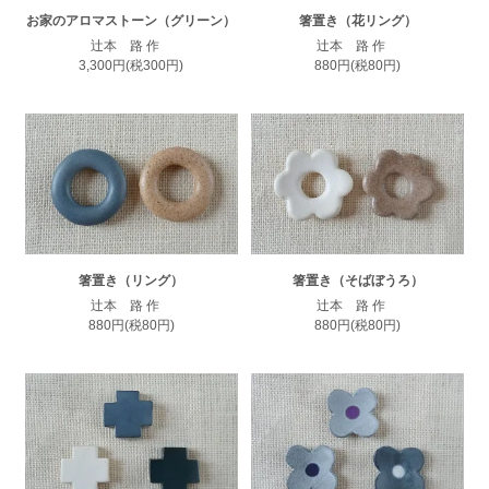
お家のアロマストーン（グリーン）
箸置き（花リング）
辻本 路 作
辻本 路 作
3,300円(税300円)
880円(税80円)
箸置き（リング）
箸置き（そばぼうろ）
辻本 路 作
辻本 路 作
880円(税80円)
880円(税80円)