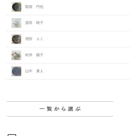
額賀 円也
原田 晴子
増田 エミ
村井 陽子
山中 勇人