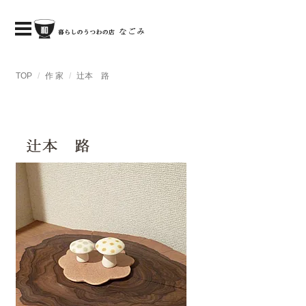
TOP
作 家
辻本 路