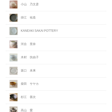
小山 乃文彦
掛江 祐造
KANEAKI SAKAI POTTERY
河合 里奈
木村 扶由子
坂口 未来
柴田 サヤカ
杉江 善次
高山 愛