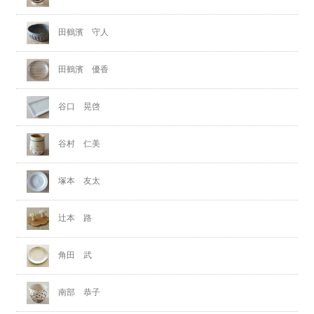
田鶴濱 守人
田鶴濱 優香
谷口 晃啓
谷村 仁美
塚本 友太
辻本 路
角田 武
南部 恭子