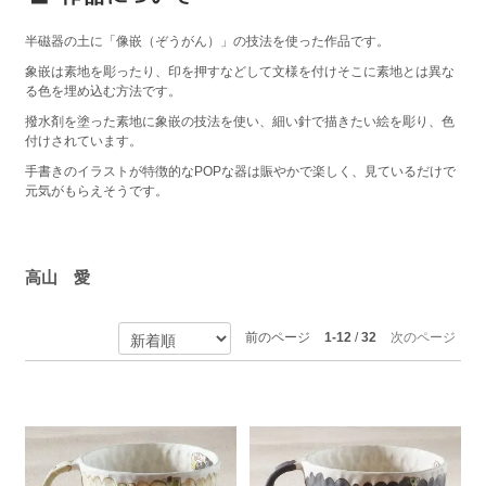
半磁器の土に「像嵌（ぞうがん）」の技法を使った作品です。
象嵌は素地を彫ったり、印を押すなどして文様を付けそこに素地とは異な
る色を埋め込む方法です。
撥水剤を塗った素地に象嵌の技法を使い、細い針で描きたい絵を彫り、色
付けされています。
手書きのイラストが特徴的なPOPな器は賑やかで楽しく、見ているだけで
元気がもらえそうです。
高山 愛
前のページ
1-12
/
32
次のページ