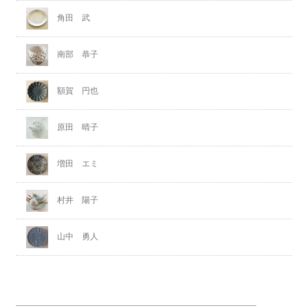
角田 武
南部 恭子
額賀 円也
原田 晴子
増田 エミ
村井 陽子
山中 勇人