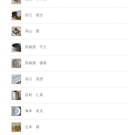
杉江 善次
高山 愛
田鶴濱 守人
田鶴濱 優香
谷口 晃啓
谷村 仁美
塚本 友太
辻本 路