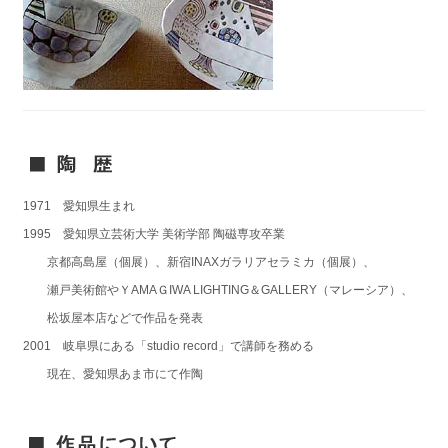
1971 愛知県生まれ
1995 愛知県立芸術大学 美術学部 陶磁専攻卒業
京都高島屋（個展）、新宿INAXガラリアセラミカ（個展）、
瀬戸美術館やＹAMAＧIWA LIGHTING＆GALLERY（マレーシア）、
松坂屋本店などで作品を発表
2001 岐阜県にある「studio record」で講師を務める
現在、愛知県あま市にて作陶