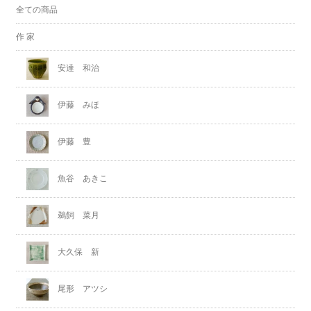
全ての商品
作 家
安達 和治
伊藤 みほ
伊藤 豊
魚谷 あきこ
鵜飼 菜月
大久保 新
尾形 アツシ