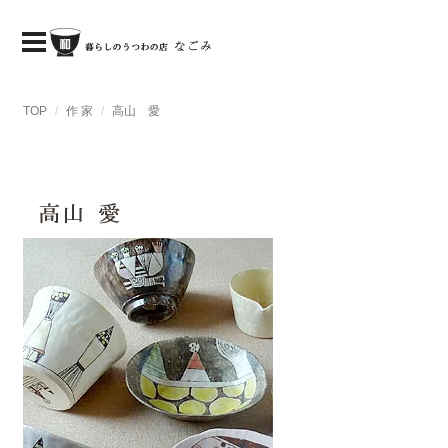
TOP
作 家
高山 愛