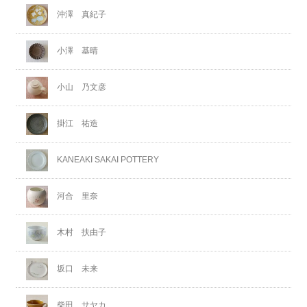
沖澤 真紀子
小澤 基晴
小山 乃文彦
掛江 祐造
KANEAKI SAKAI POTTERY
河合 里奈
木村 扶由子
坂口 未来
柴田 サヤカ