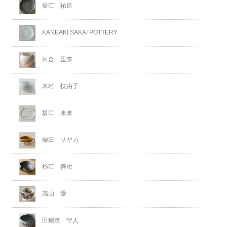
掛江 祐造
KANEAKI SAKAI POTTERY
河合 里奈
木村 扶由子
坂口 未来
柴田 サヤカ
杉江 善次
高山 愛
田鶴濱 守人