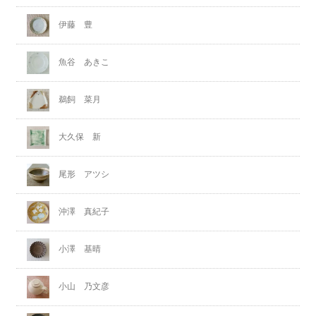
伊藤 豊
魚谷 あきこ
鵜飼 菜月
大久保 新
尾形 アツシ
沖澤 真紀子
小澤 基晴
小山 乃文彦