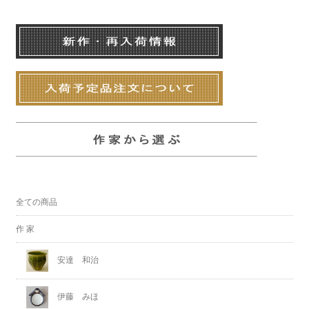
全ての商品
作 家
安達 和治
伊藤 みほ