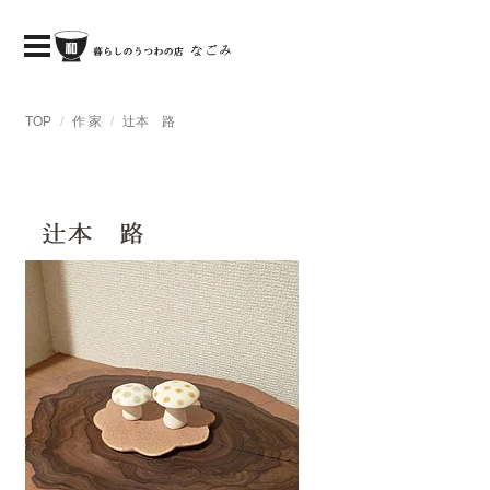
TOP
作 家
辻本 路