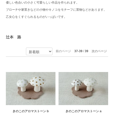
優しい色合いの小さく可愛らしい作品を作られます。
ブローチや箸置きなどの小物やキノコをモチーフに置物などがあります。
乙女心をくすぐられるものがいっぱいです。
辻本 路
前のページ
37-39
/
39
次のページ
きのこのアロマストーン b
きのこのアロマストーン a