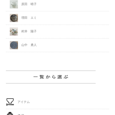
原田 晴子
増田 エミ
村井 陽子
山中 勇人
アイテム