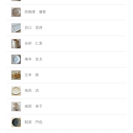
田鶴濱 優香
谷口 晃啓
谷村 仁美
塚本 友太
辻本 路
角田 武
南部 恭子
額賀 円也