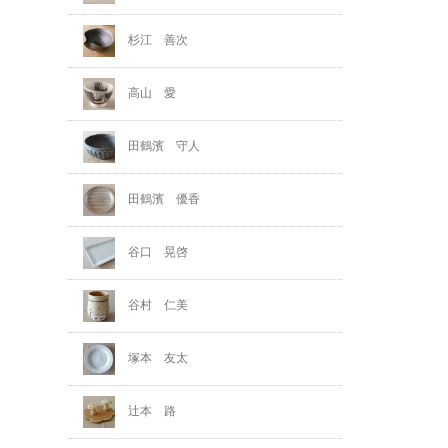
杉江 善次
高山 愛
田鶴濱 守人
田鶴濱 優香
谷口 晃啓
谷村 仁美
塚本 友太
辻本 路