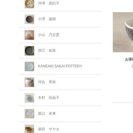
沖澤 真紀子
小澤 基晴
小山 乃文彦
掛江 祐造
お茶
KANEAKI SAKAI POTTERY
河合 里奈
木村 扶由子
坂口 未来
柴田 サヤカ