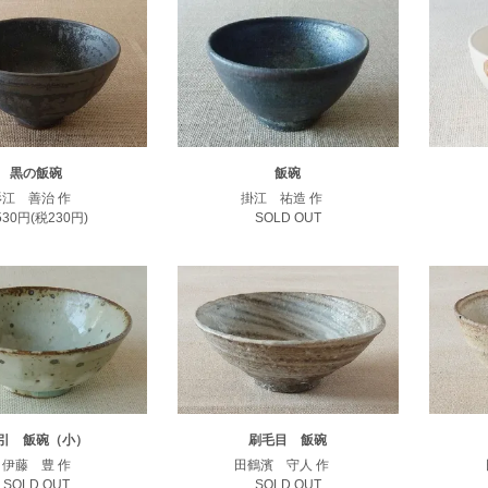
黒の飯碗
飯碗
杉江 善治 作
掛江 祐造 作
,530円(税230円)
SOLD OUT
引 飯碗（小）
刷毛目 飯碗
伊藤 豊 作
田鶴濱 守人 作
SOLD OUT
SOLD OUT