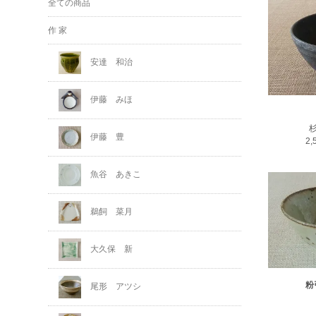
全ての商品
作 家
安達 和治
伊藤 みほ
伊藤 豊
2
魚谷 あきこ
鵜飼 菜月
大久保 新
粉
尾形 アツシ