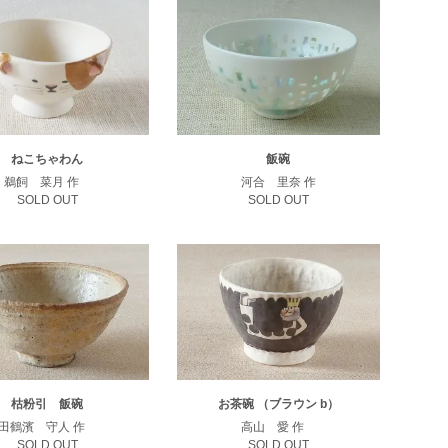
ねこちゃわん
飯碗
鵜飼 菜月 作
河合 里奈 作
SOLD OUT
SOLD OUT
枯粉引 飯碗
お茶碗 （ブラウン b）
田鶴濱 守人 作
高山 愛 作
SOLD OUT
SOLD OUT