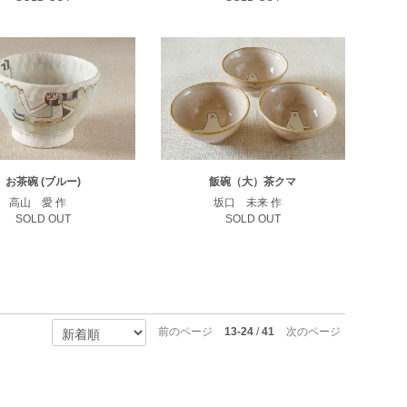
お茶碗 (ブルー)
飯碗（大）茶クマ
高山 愛 作
坂口 未来 作
SOLD OUT
SOLD OUT
前のページ
13-24
/
41
次のページ