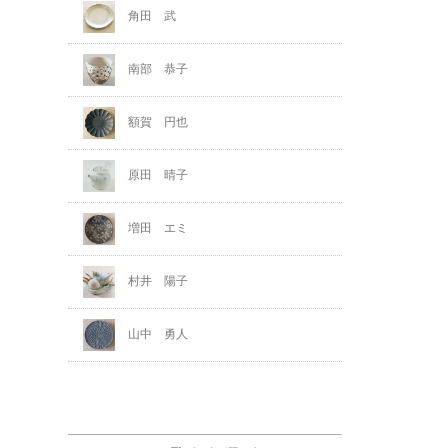
角田 武
南部 恭子
額賀 円也
原田 晴子
増田 エミ
村井 陽子
山中 勇人