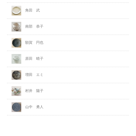
角田 武
南部 恭子
額賀 円也
原田 晴子
増田 エミ
村井 陽子
山中 勇人