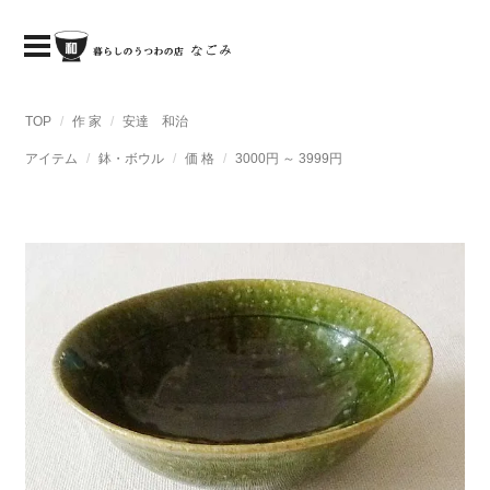
TOP
作 家
安達 和治
アイテム
鉢・ボウル
価 格
3000円 ～ 3999円