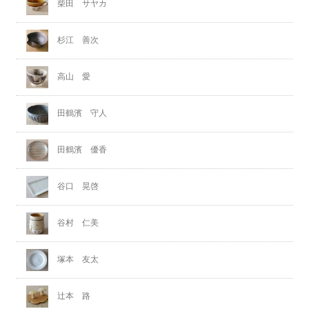
柴田 サヤカ
杉江 善次
高山 愛
田鶴濱 守人
田鶴濱 優香
谷口 晃啓
谷村 仁美
塚本 友太
辻本 路