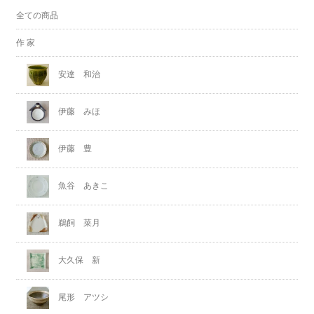
全ての商品
作 家
安達 和治
伊藤 みほ
伊藤 豊
魚谷 あきこ
鵜飼 菜月
大久保 新
尾形 アツシ