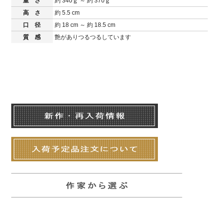
重 さ
約 340ｇ ～ 約 370ｇ
高 さ
約 5.5 cm
口 径
約 18 cm ～ 約 18.5 cm
質 感
艶がありつるつるしています