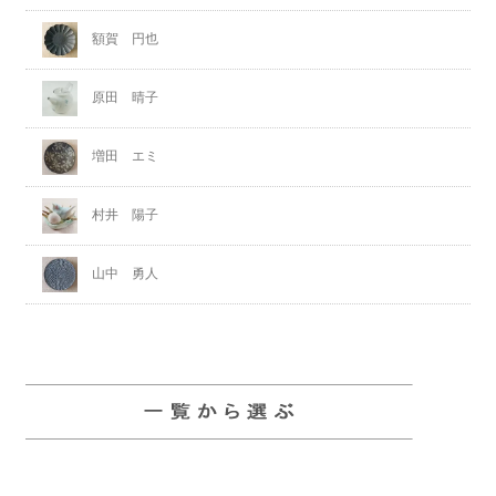
額賀 円也
原田 晴子
増田 エミ
村井 陽子
山中 勇人