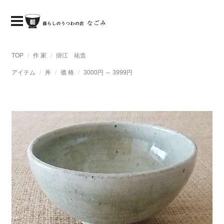
TOP
作 家
掛江 祐造
アイテム
丼
価 格
3000円 ～ 3999円