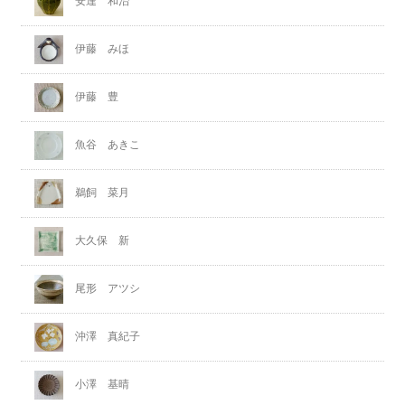
安達 和治
伊藤 みほ
伊藤 豊
魚谷 あきこ
鵜飼 菜月
大久保 新
尾形 アツシ
沖澤 真紀子
小澤 基晴