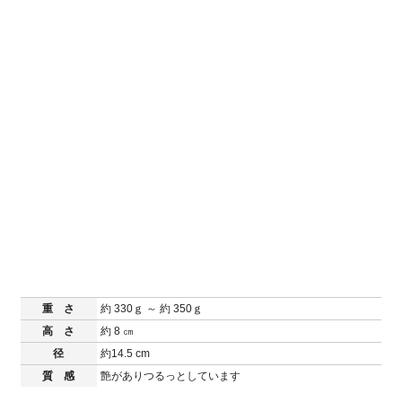
重 さ
約 330ｇ ～ 約 350ｇ
高 さ
約 8 ㎝
径
約14.5 cm
質 感
艶がありつるっとしています