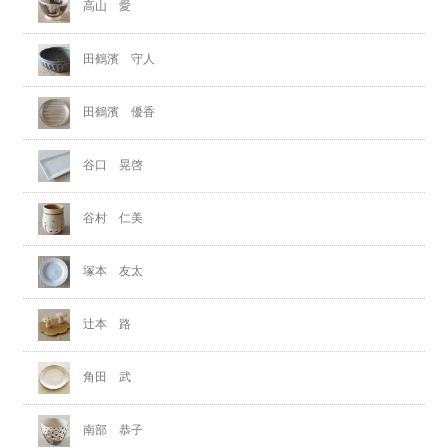
高山 愛
田鶴濱 守人
田鶴濱 優香
谷口 晃啓
谷村 仁美
塚本 友太
辻本 路
角田 武
南部 恭子