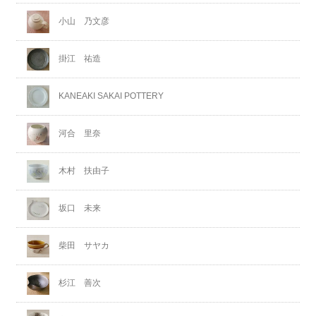
小山 乃文彦
掛江 祐造
KANEAKI SAKAI POTTERY
河合 里奈
木村 扶由子
坂口 未来
柴田 サヤカ
杉江 善次