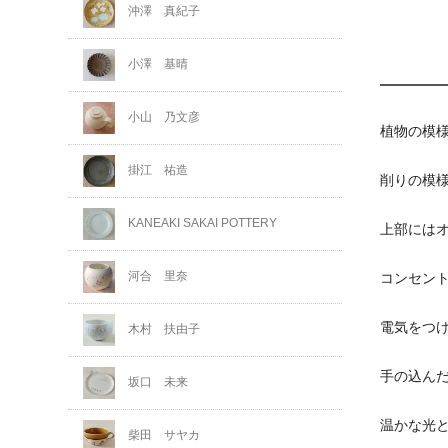
沖澤 真紀子
小澤 基晴
小山 乃文彦
植物の模
掛江 祐造
削りの模
KANEAKI SAKAI POTTERY
上部には
河合 里奈
コンセン
電気をつ
木村 扶由子
手の込ん
坂口 未来
温かな光
柴田 サヤカ