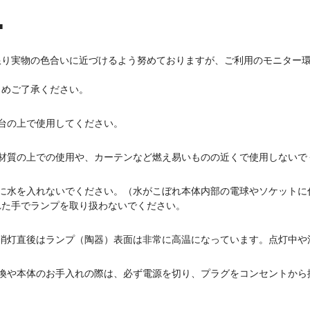
■
限り実物の色合いに近づけるよう努めておりますが、ご利用のモニター
めご了承ください。
台の上で使用してください。
い材質の上での使用や、カーテンなど燃え易いものの近くで使用しないで
皿に水を入れないでください。（水がこぼれ本体内部の電球やソケットに
た手でランプを取り扱わないでください。
や消灯直後はランプ（陶器）表面は非常に高温になっています。点灯中や
交換や本体のお手入れの際は、必ず電源を切り、プラグをコンセントから
。