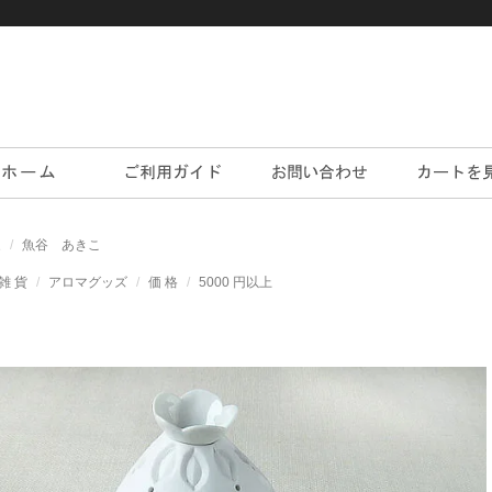
家
魚谷 あきこ
雑 貨
アロマグッズ
価 格
5000 円以上