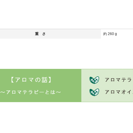
重 さ
約 260 g