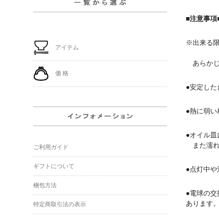
■注意事項
※出来る
アイテム
あらかじ
価 格
●安定した
●熱に弱
●オイル
また濡れ
ご利用ガイド
ギフトについて
●点灯中
梱包方法
●電球の
あります
特定商取引法の表示