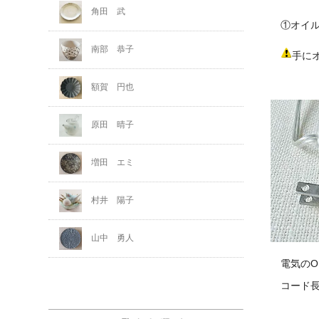
角田 武
①オイル
南部 恭子
手に
額賀 円也
原田 晴子
増田 エミ
村井 陽子
山中 勇人
電気のO
コード長さ 