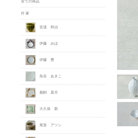
全ての商品
作 家
安達 和治
伊藤 みほ
伊藤 豊
魚谷 あきこ
鵜飼 菜月
大久保 新
尾形 アツシ