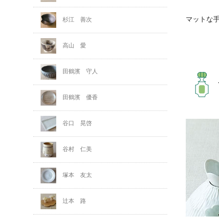
マットな
杉江 善次
高山 愛
田鶴濱 守人
田鶴濱 優香
谷口 晃啓
谷村 仁美
塚本 友太
辻本 路