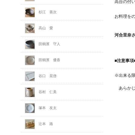
高台の付
杉江 善次
お料理を
高山 愛
河合里奈
田鶴濱 守人
田鶴濱 優香
■注意事項
※出来る
谷口 晃啓
あらかじ
谷村 仁美
塚本 友太
辻本 路