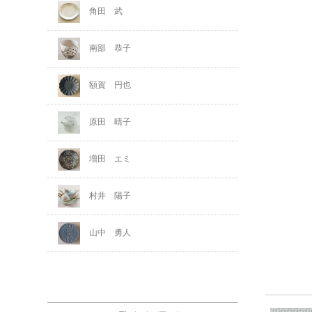
角田 武
南部 恭子
額賀 円也
原田 晴子
増田 エミ
村井 陽子
山中 勇人