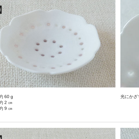
 60 g
光にかざ
 2 ㎝
 9 ㎝