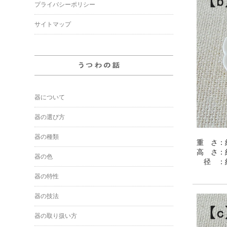
プライバシーポリシー
サイトマップ
器について
器の選び方
器の種類
重 さ：約
高 さ：約
器の色
径 ：約
器の特性
器の技法
器の取り扱い方