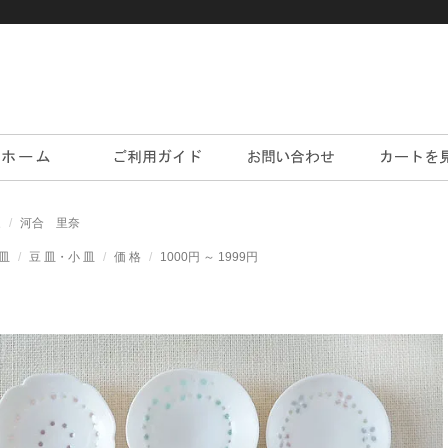
家
河合 里奈
皿
豆 皿・小 皿
価 格
1000円 ～ 1999円