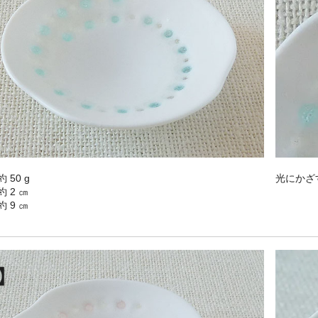
 50 g
光にかざ
 2 ㎝
 9 ㎝