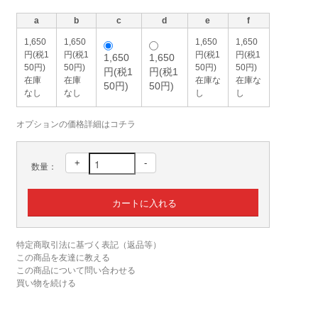
a
b
c
d
e
f
1,650
1,650
1,650
1,650
円(税1
円(税1
円(税1
円(税1
1,650
1,650
50円)
50円)
50円)
50円)
円(税1
円(税1
在庫
在庫
在庫な
在庫な
50円)
50円)
なし
なし
し
し
オプションの価格詳細はコチラ
+
-
数量：
特定商取引法に基づく表記（返品等）
この商品を友達に教える
この商品について問い合わせる
買い物を続ける