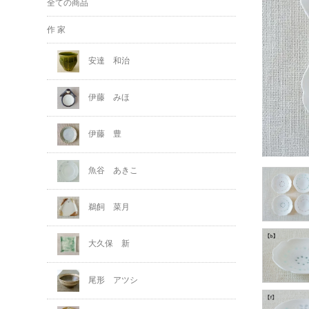
全ての商品
作 家
安達 和治
伊藤 みほ
伊藤 豊
魚谷 あきこ
鵜飼 菜月
大久保 新
尾形 アツシ