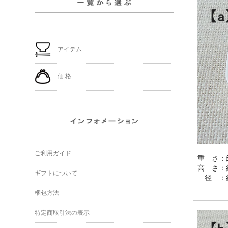
アイテム
価 格
ご利用ガイド
重 さ：約
高 さ：約
ギフトについて
径 ：約
梱包方法
特定商取引法の表示