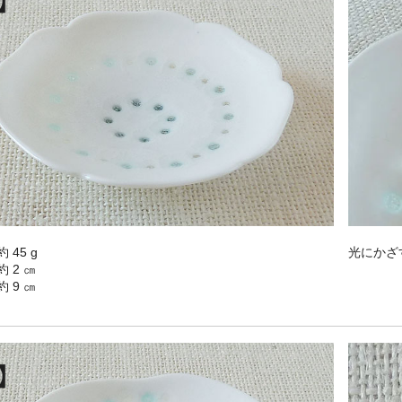
 45 g
光にかざ
 2 ㎝
 9 ㎝