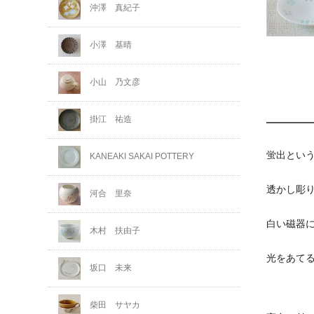
沖澤 真紀子
小澤 基晴
小山 乃文彦
掛江 祐造
蛍出とい
KANEAKI SAKAI POTTERY
透かし彫
河合 里奈
白い磁器
木村 扶由子
光をあて
坂口 未来
柴田 サヤカ