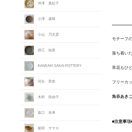
沖澤 真紀子
小澤 基晴
小山 乃文彦
モチーフ
掛江 祐造
落ち着い
KANEAKI SAKAI POTTERY
草花もひ
河合 里奈
フリーカ
魚谷あき
木村 扶由子
坂口 未来
■注意事項
柴田 サヤカ