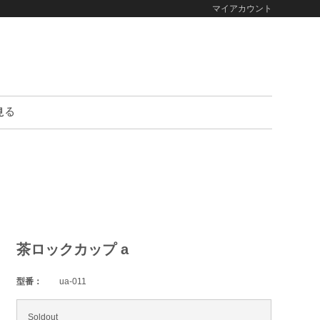
マイアカウント
茶ロックカップ a
型番：
ua-011
Soldout