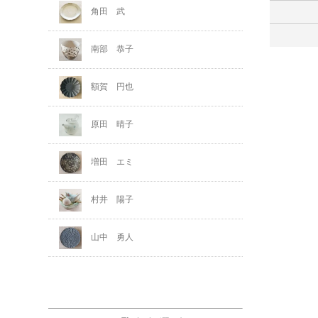
角田 武
南部 恭子
額賀 円也
原田 晴子
増田 エミ
村井 陽子
山中 勇人