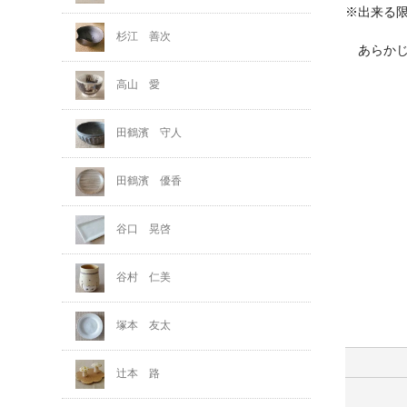
※出来る
杉江 善次
あらかじ
高山 愛
田鶴濱 守人
田鶴濱 優香
谷口 晃啓
谷村 仁美
塚本 友太
辻本 路