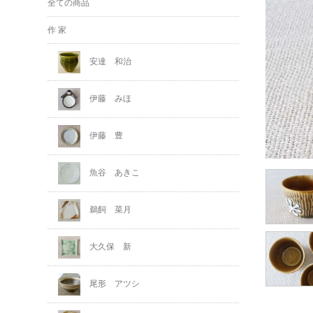
全ての商品
作 家
安達 和治
伊藤 みほ
伊藤 豊
魚谷 あきこ
鵜飼 菜月
大久保 新
尾形 アツシ