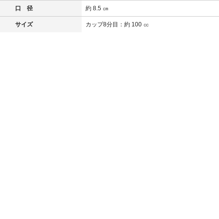
口 径
約 8.5 ㎝
サイズ
カップ8分目：約 100 ㏄