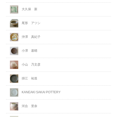
大久保 新
尾形 アツシ
沖澤 真紀子
小澤 基晴
小山 乃文彦
掛江 祐造
KANEAKI SAKAI POTTERY
河合 里奈