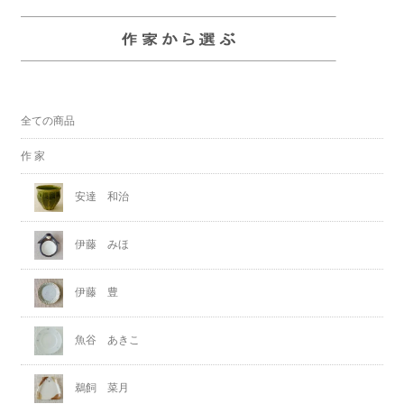
全ての商品
作 家
安達 和治
伊藤 みほ
伊藤 豊
魚谷 あきこ
鵜飼 菜月