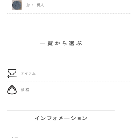
山中 勇人
アイテム
価 格