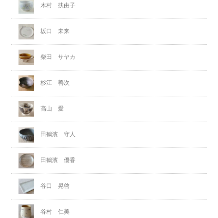
木村 扶由子
坂口 未来
柴田 サヤカ
杉江 善次
高山 愛
田鶴濱 守人
田鶴濱 優香
谷口 晃啓
谷村 仁美