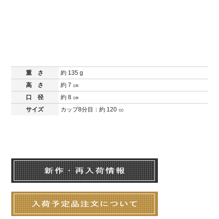
重 さ
約 135 g
高 さ
約 7 ㎝
口 径
約 8 ㎝
サイズ
カップ8分目：約 120 ㏄