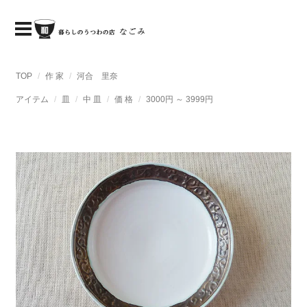
TOP
作 家
河合 里奈
アイテム
皿
中 皿
価 格
3000円 ～ 3999円