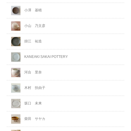
小澤 基晴
小山 乃文彦
掛江 祐造
KANEAKI SAKAI POTTERY
河合 里奈
木村 扶由子
坂口 未来
柴田 サヤカ