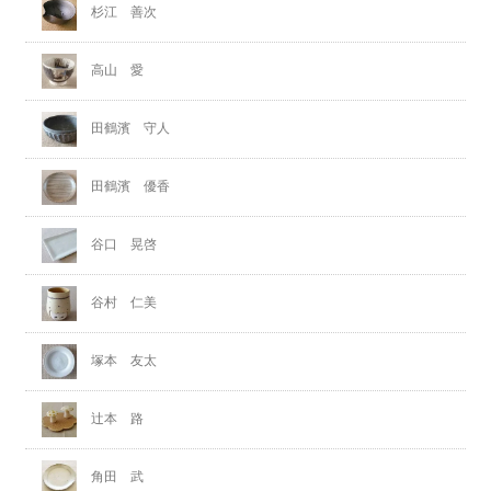
杉江 善次
高山 愛
田鶴濱 守人
田鶴濱 優香
谷口 晃啓
谷村 仁美
塚本 友太
辻本 路
角田 武