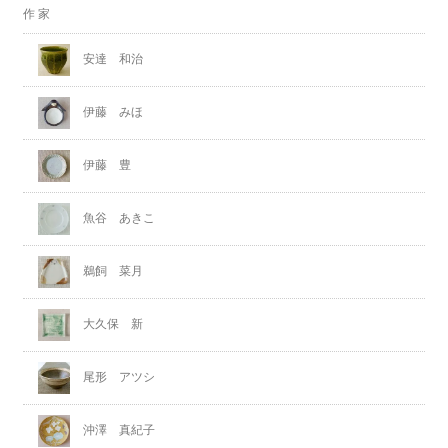
作 家
安達 和治
伊藤 みほ
伊藤 豊
魚谷 あきこ
鵜飼 菜月
大久保 新
尾形 アツシ
沖澤 真紀子