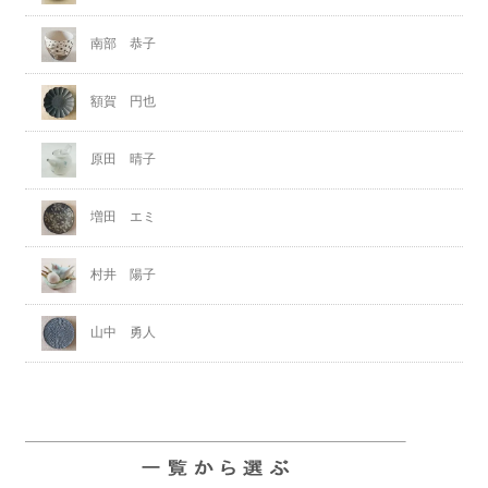
南部 恭子
額賀 円也
原田 晴子
増田 エミ
村井 陽子
山中 勇人