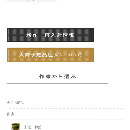
全ての商品
作 家
安達 和治