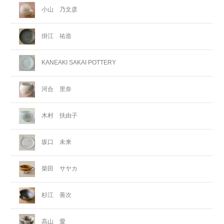
小山 乃文彦
掛江 祐造
KANEAKI SAKAI POTTERY
河合 里奈
木村 扶由子
坂口 未来
柴田 サヤカ
杉江 善次
高山 愛