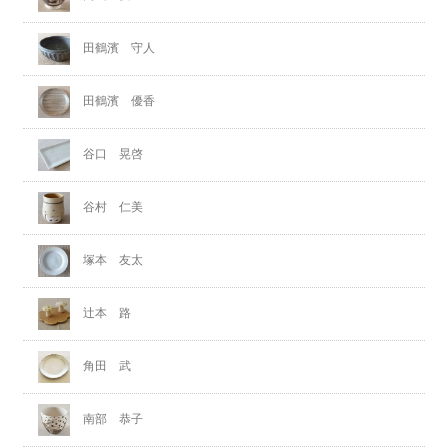
田鶴濱 守人
田鶴濱 優香
谷口 晃啓
谷村 仁美
塚本 友太
辻本 路
角田 武
南部 恭子