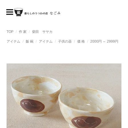
TOP
作 家
柴田 サヤカ
アイテム
飯 碗
アイテム
子供の器
価 格
2000円 ～ 2999円