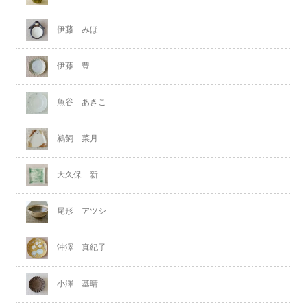
伊藤 みほ
伊藤 豊
魚谷 あきこ
鵜飼 菜月
大久保 新
尾形 アツシ
沖澤 真紀子
小澤 基晴