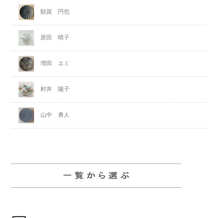
額賀 円也
原田 晴子
増田 エミ
村井 陽子
山中 勇人