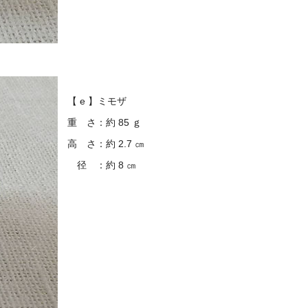
【 e 】ミモザ
重 さ：約 85 ｇ
高 さ：約 2.7 ㎝
径 ：約 8 ㎝