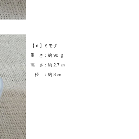
【 d 】ミモザ
重 さ：約 90 ｇ
高 さ：約 2.7 ㎝
径 ：約 8 ㎝