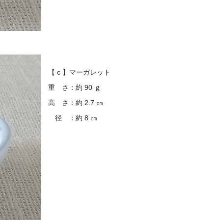
【 c 】マーガレット
重 さ：約 90 ｇ
高 さ：約 2.7 ㎝
径 ：約 8 ㎝