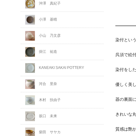
沖澤 真紀子
小澤 基晴
小山 乃文彦
染付とい
掛江 祐造
呉須で絵
KANEAKI SAKAI POTTERY
染付をし
河合 里奈
優しく美
器の裏面
木村 扶由子
きれいな
坂口 未来
質感は艶
柴田 サヤカ