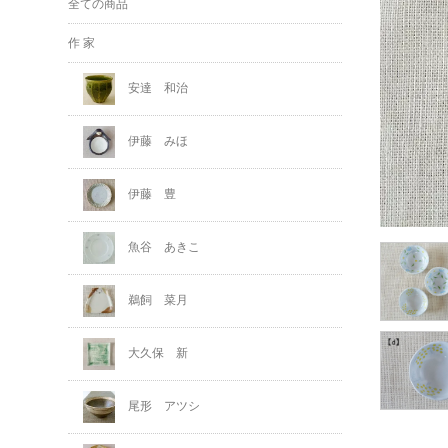
全ての商品
作 家
安達 和治
伊藤 みほ
伊藤 豊
魚谷 あきこ
鵜飼 菜月
大久保 新
尾形 アツシ