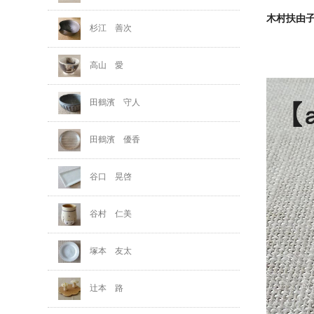
木村扶由
杉江 善次
高山 愛
田鶴濱 守人
田鶴濱 優香
谷口 晃啓
谷村 仁美
塚本 友太
辻本 路