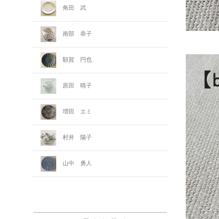
角田 武
南部 恭子
額賀 円也
原田 晴子
増田 エミ
村井 陽子
山中 勇人