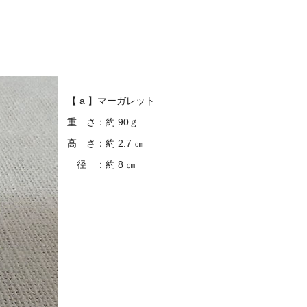
【 a 】マーガレット
重 さ：約 90ｇ
高 さ：約 2.7 ㎝
径 ：約 8 ㎝