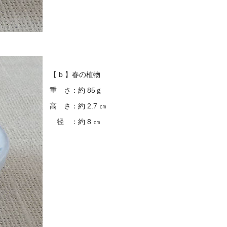
【 b 】春の植物
重 さ：約 85ｇ
高 さ：約 2.7 ㎝
径 ：約 8 ㎝