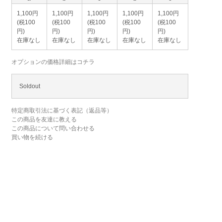
1,100円
1,100円
1,100円
1,100円
1,100円
(税100
(税100
(税100
(税100
(税100
円)
円)
円)
円)
円)
在庫なし
在庫なし
在庫なし
在庫なし
在庫なし
オプションの価格詳細はコチラ
Soldout
特定商取引法に基づく表記（返品等）
この商品を友達に教える
この商品について問い合わせる
買い物を続ける