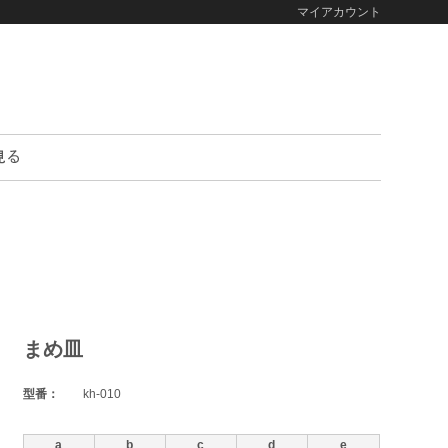
マイアカウント
まめ皿
型番：
kh-010
a
b
c
d
e