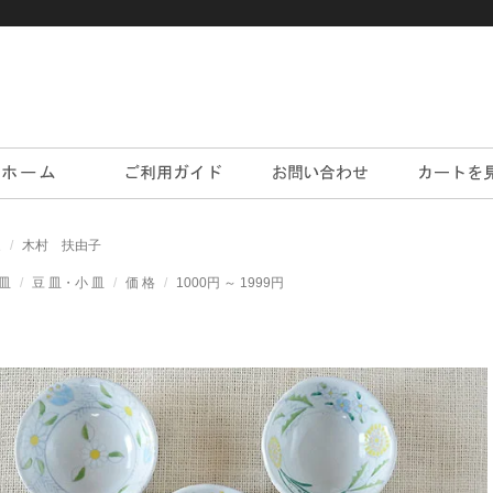
家
木村 扶由子
皿
豆 皿・小 皿
価 格
1000円 ～ 1999円