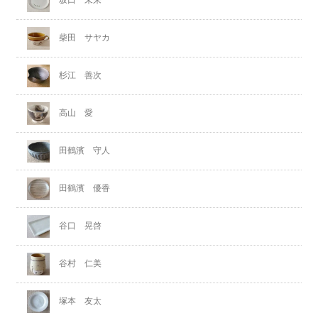
坂口 未来
柴田 サヤカ
杉江 善次
高山 愛
田鶴濱 守人
田鶴濱 優香
谷口 晃啓
谷村 仁美
塚本 友太