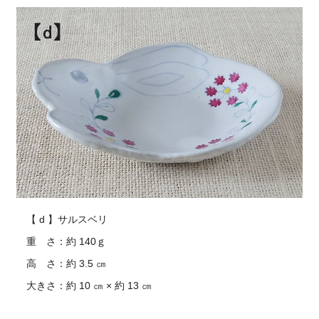
【 d 】サルスベリ
重 さ：約 140ｇ
高 さ：約 3.5 ㎝
大きさ：約 10 ㎝ × 約 13 ㎝