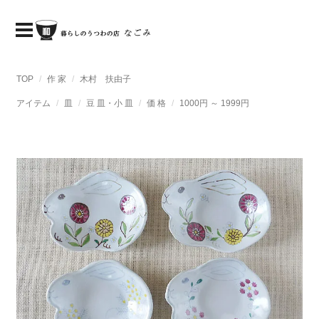
TOP
作 家
木村 扶由子
アイテム
皿
豆 皿・小 皿
価 格
1000円 ～ 1999円