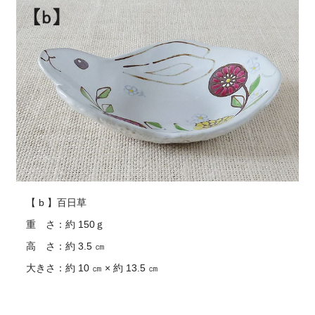
【 b 】百日草
重 さ：約 150ｇ
高 さ：約 3.5 ㎝
大きさ：約 10 ㎝ × 約 13.5 ㎝