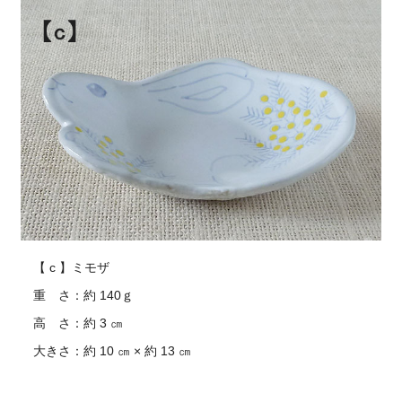
【 c 】ミモザ
重 さ：約 140ｇ
高 さ：約 3 ㎝
大きさ：約 10 ㎝ × 約 13 ㎝