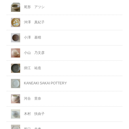
尾形 アツシ
沖澤 真紀子
小澤 基晴
小山 乃文彦
掛江 祐造
KANEAKI SAKAI POTTERY
河合 里奈
木村 扶由子