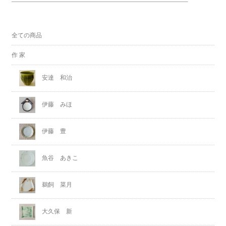
全ての商品
作 家
安達 和治
伊藤 みほ
伊藤 豊
魚谷 あきこ
鵜飼 菜月
大久保 新