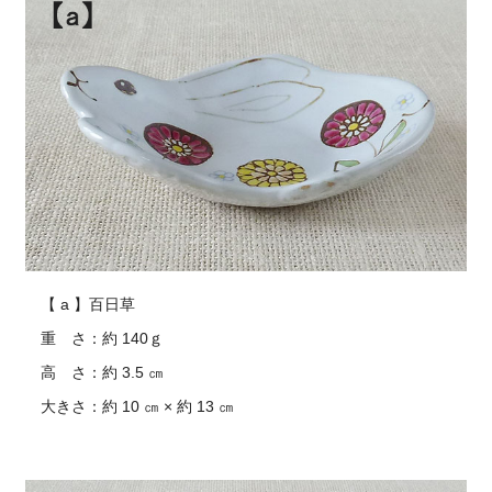
【 a 】百日草
重 さ：約 140ｇ
高 さ：約 3.5 ㎝
大きさ：約 10 ㎝ × 約 13 ㎝