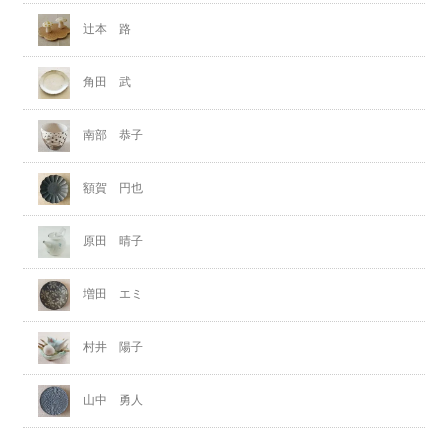
辻本 路
角田 武
南部 恭子
額賀 円也
原田 晴子
増田 エミ
村井 陽子
山中 勇人