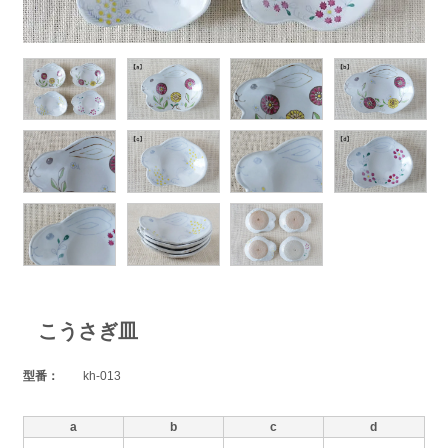
こうさぎ皿
型番：
kh-013
a
b
c
d