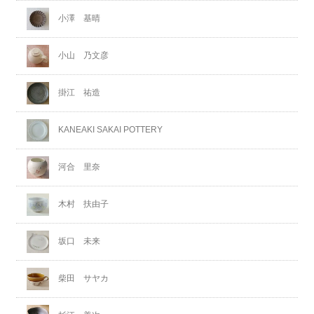
小澤 基晴
小山 乃文彦
掛江 祐造
KANEAKI SAKAI POTTERY
河合 里奈
木村 扶由子
坂口 未来
柴田 サヤカ