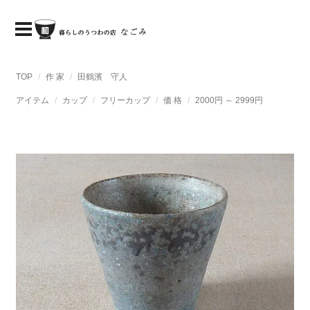
TOP
作 家
田鶴濱 守人
アイテム
カップ
フリーカップ
価 格
2000円 ～ 2999円