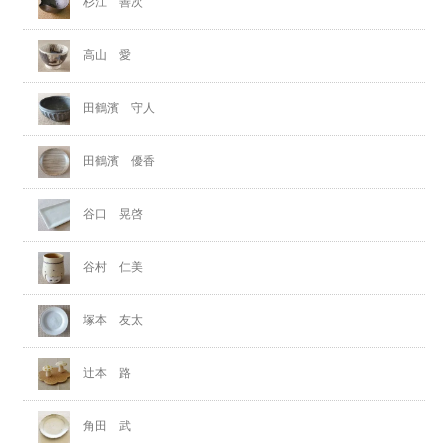
杉江 善次
高山 愛
田鶴濱 守人
田鶴濱 優香
谷口 晃啓
谷村 仁美
塚本 友太
辻本 路
角田 武