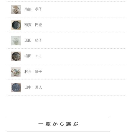
南部 恭子
額賀 円也
原田 晴子
増田 エミ
村井 陽子
山中 勇人