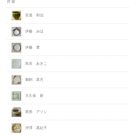
作 家
安達 和治
伊藤 みほ
伊藤 豊
魚谷 あきこ
鵜飼 菜月
大久保 新
尾形 アツシ
沖澤 真紀子