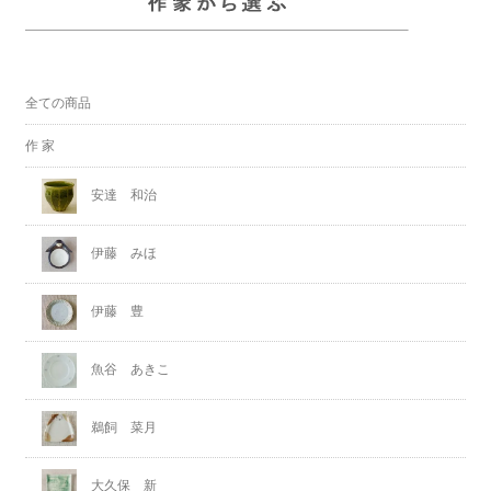
全ての商品
作 家
安達 和治
伊藤 みほ
伊藤 豊
魚谷 あきこ
鵜飼 菜月
大久保 新