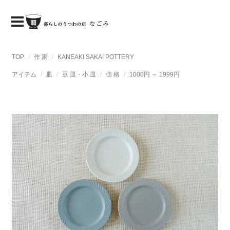
TOP
作 家
KANEAKI SAKAI POTTERY
アイテム
皿
豆 皿・小 皿
価 格
1000円 ～ 1999円