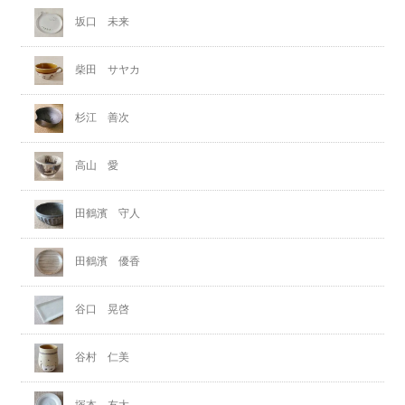
坂口 未来
柴田 サヤカ
杉江 善次
高山 愛
田鶴濱 守人
田鶴濱 優香
谷口 晃啓
谷村 仁美