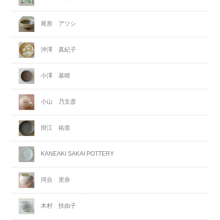
尾形 アツシ
沖澤 真紀子
小澤 基晴
小山 乃文彦
掛江 祐造
KANEAKI SAKAI POTTERY
河合 里奈
木村 扶由子