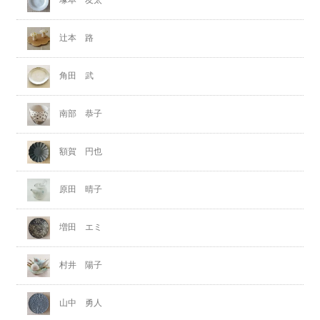
塚本 友太
辻本 路
角田 武
南部 恭子
額賀 円也
原田 晴子
増田 エミ
村井 陽子
山中 勇人