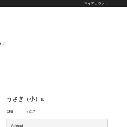
マイアカウント
うさぎ（小）a
型番：
my-017
Soldout