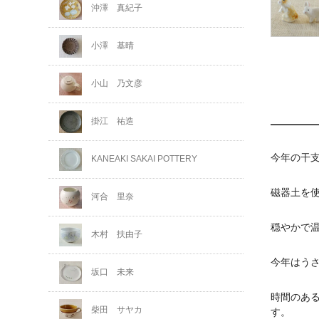
沖澤 真紀子
小澤 基晴
小山 乃文彦
掛江 祐造
今年の干
KANEAKI SAKAI POTTERY
磁器土を
河合 里奈
穏やかで
木村 扶由子
今年はう
坂口 未来
時間のあ
柴田 サヤカ
す。