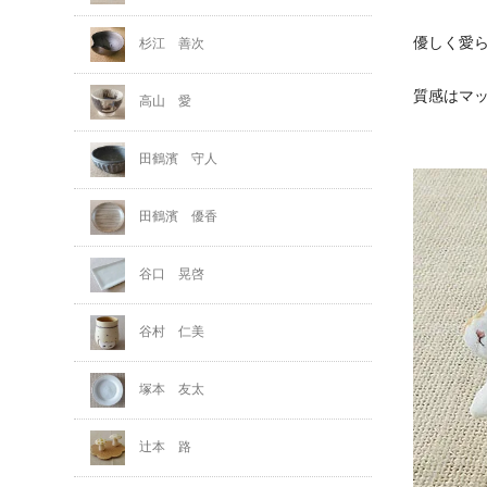
優しく愛
杉江 善次
質感はマ
高山 愛
田鶴濱 守人
田鶴濱 優香
谷口 晃啓
谷村 仁美
塚本 友太
辻本 路