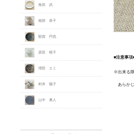
角田 武
南部 恭子
額賀 円也
原田 晴子
■注意事項
増田 エミ
※出来る
あらかじ
村井 陽子
山中 勇人