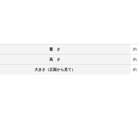
重 さ
約 
高 さ
約 
大きさ（正面から見て）
約 