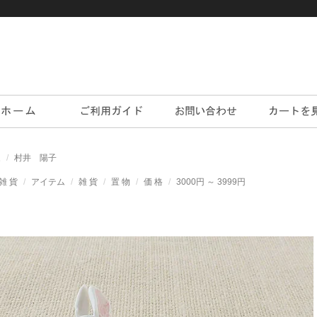
家
村井 陽子
雑 貨
アイテム
雑 貨
置 物
価 格
3000円 ～ 3999円