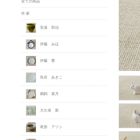
全ての商品
作 家
安達 和治
伊藤 みほ
伊藤 豊
魚谷 あきこ
鵜飼 菜月
大久保 新
尾形 アツシ