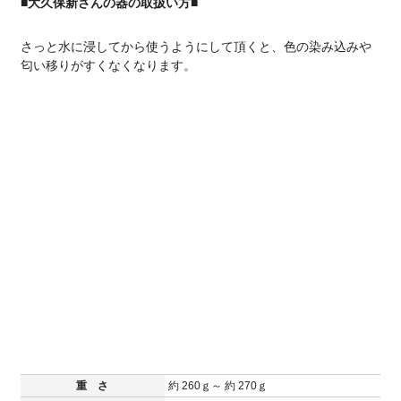
■大久保新さんの器の取扱い方■
さっと水に浸してから使うようにして頂くと、色の染み込みや
匂い移りがすくなくなります。
重 さ
約 260ｇ～ 約 270ｇ