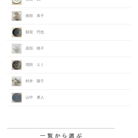
南部 恭子
額賀 円也
原田 晴子
増田 エミ
村井 陽子
山中 勇人