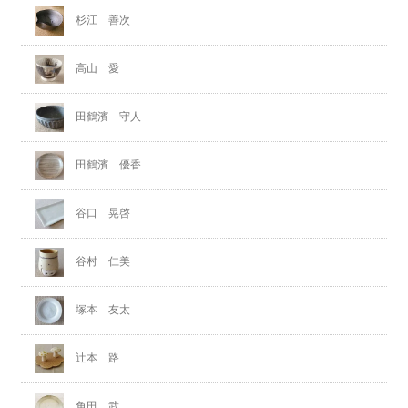
杉江 善次
高山 愛
田鶴濱 守人
田鶴濱 優香
谷口 晃啓
谷村 仁美
塚本 友太
辻本 路
角田 武