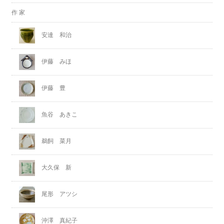
作 家
安達 和治
伊藤 みほ
伊藤 豊
魚谷 あきこ
鵜飼 菜月
大久保 新
尾形 アツシ
沖澤 真紀子