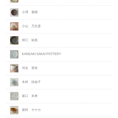
小澤 基晴
小山 乃文彦
掛江 祐造
KANEAKI SAKAI POTTERY
河合 里奈
木村 扶由子
坂口 未来
柴田 サヤカ