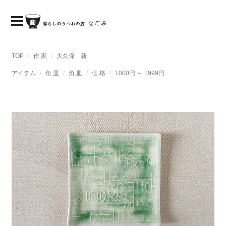
TOP
作 家
大久保 新
アイテム
角 皿
角 皿
価 格
1000円 ～ 1999円