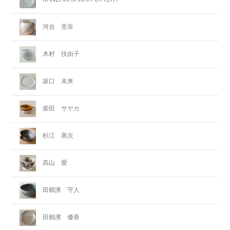
河合 里奈
木村 扶由子
坂口 未来
柴田 サヤカ
杉江 善次
高山 愛
田鶴濱 守人
田鶴濱 優香