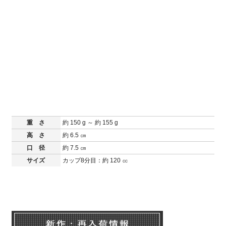
重 さ
約 150 g ～ 約 155 g
高 さ
約 6.5 ㎝
口 径
約 7.5 ㎝
サイズ
カップ8分目：約 120 ㏄