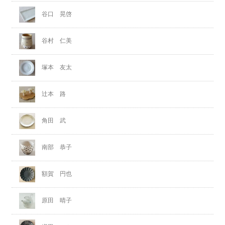
谷口 晃啓
谷村 仁美
塚本 友太
辻本 路
角田 武
南部 恭子
額賀 円也
原田 晴子