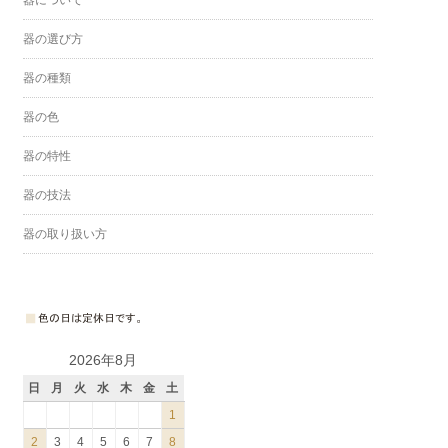
器の選び方
器の種類
器の色
器の特性
器の技法
器の取り扱い方
2026年8月
日
月
火
水
木
金
土
1
2
3
4
5
6
7
8