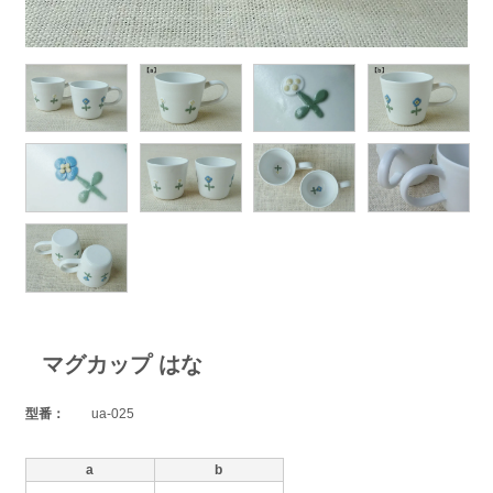
マグカップ はな
型番：
ua-025
a
b