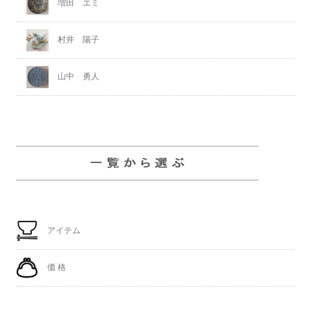
増田 エミ
村井 陽子
山中 勇人
アイテム
価 格