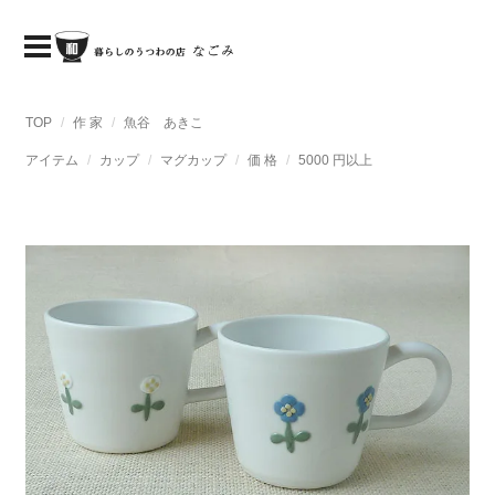
TOP
作 家
魚谷 あきこ
アイテム
カップ
マグカップ
価 格
5000 円以上