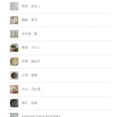
魚谷 あきこ
鵜飼 菜月
大久保 新
尾形 アツシ
沖澤 真紀子
小澤 基晴
小山 乃文彦
掛江 祐造
KANEAKI SAKAI POTTERY