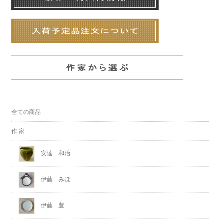
全ての商品
作 家
安達 和治
伊藤 みほ
伊藤 豊