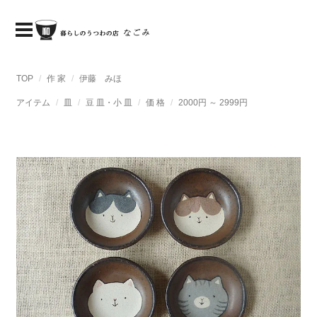
TOP
作 家
伊藤 みほ
アイテム
皿
豆 皿・小 皿
価 格
2000円 ～ 2999円