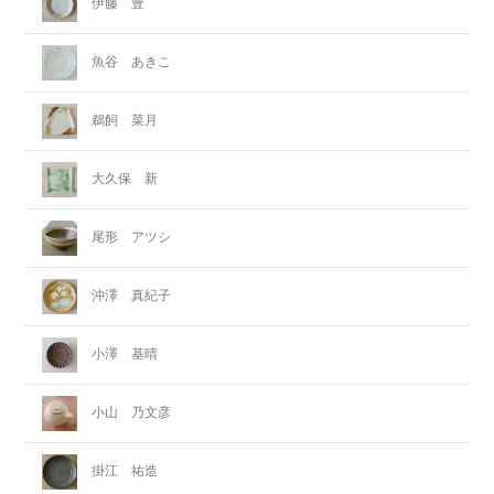
伊藤 豊
魚谷 あきこ
鵜飼 菜月
大久保 新
尾形 アツシ
沖澤 真紀子
小澤 基晴
小山 乃文彦
掛江 祐造