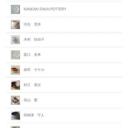
KANEAKI SAKAI POTTERY
河合 里奈
木村 扶由子
坂口 未来
柴田 サヤカ
杉江 善次
高山 愛
田鶴濱 守人