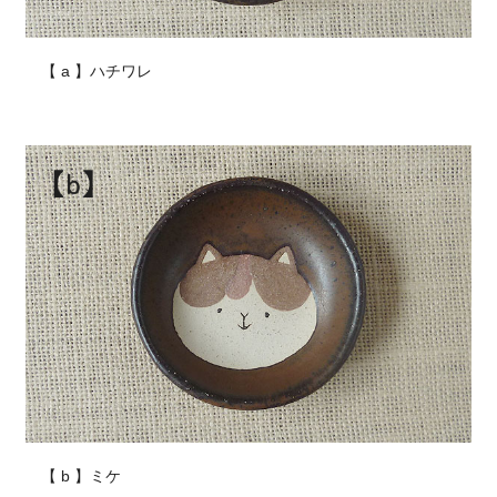
【 a 】ハチワレ
【 b 】ミケ