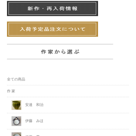
全ての商品
作 家
安達 和治
伊藤 みほ