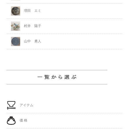
増田 エミ
村井 陽子
山中 勇人
アイテム
価 格