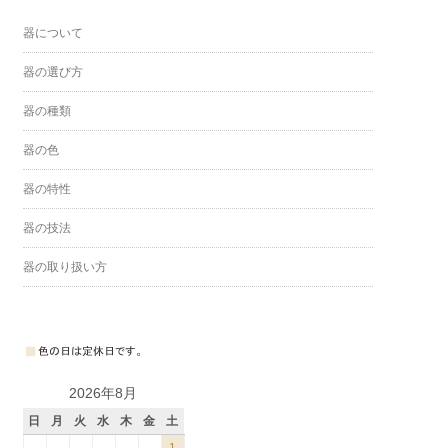
器について
器の選び方
器の種類
器の色
器の特性
器の技法
器の取り扱い方
2026年8月
日
月
火
水
木
金
土