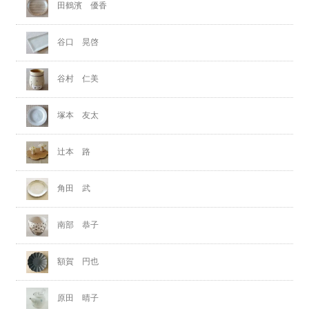
田鶴濱 優香
谷口 晃啓
谷村 仁美
塚本 友太
辻本 路
角田 武
南部 恭子
額賀 円也
原田 晴子