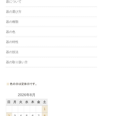
器について
器の選び方
器の種類
器の色
器の特性
器の技法
器の取り扱い方
2026年8月
日
月
火
水
木
金
土
1