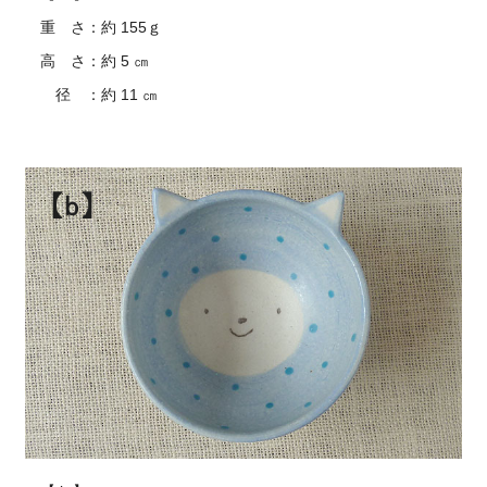
重 さ：約 155ｇ
高 さ：約 5 ㎝
径 ：約 11 ㎝