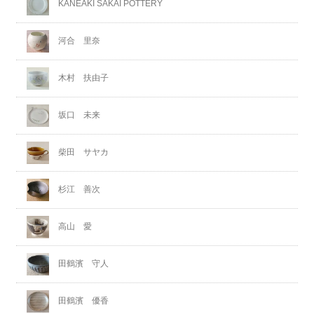
KANEAKI SAKAI POTTERY
河合 里奈
木村 扶由子
坂口 未来
柴田 サヤカ
杉江 善次
高山 愛
田鶴濱 守人
田鶴濱 優香