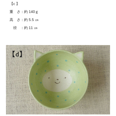
【c 】
重 さ：約 140ｇ
高 さ：約 5.5 ㎝
径 ：約 11 ㎝