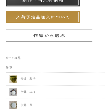
全ての商品
作 家
安達 和治
伊藤 みほ
伊藤 豊