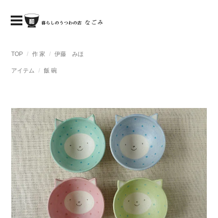
TOP
作 家
伊藤 みほ
アイテム
飯 碗