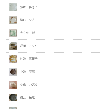
魚谷 あきこ
鵜飼 菜月
大久保 新
尾形 アツシ
沖澤 真紀子
小澤 基晴
小山 乃文彦
掛江 祐造