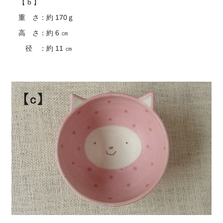
【 b 】
重 さ：約 170ｇ
高 さ：約 6 ㎝
径 ：約 11 ㎝