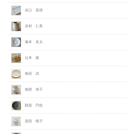
谷口 晃啓
谷村 仁美
塚本 友太
辻本 路
角田 武
南部 恭子
額賀 円也
原田 晴子