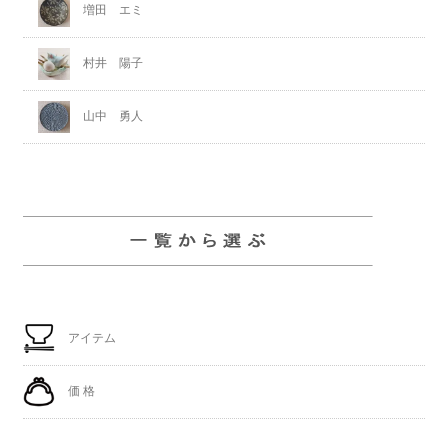
増田 エミ
村井 陽子
山中 勇人
アイテム
価 格