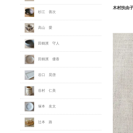
木村扶由
杉江 善次
高山 愛
田鶴濱 守人
田鶴濱 優香
谷口 晃啓
谷村 仁美
塚本 友太
辻本 路