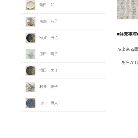
角田 武
南部 恭子
■注意事項
額賀 円也
※出来る
原田 晴子
あらかじ
増田 エミ
村井 陽子
山中 勇人