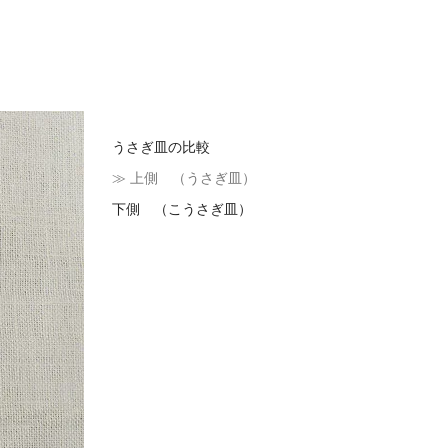
うさぎ皿の比較
≫ 上側 （うさぎ皿）
下側 （こうさぎ皿）