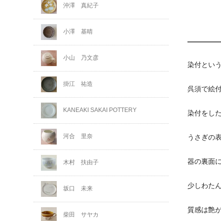
沖澤 真紀子
小澤 基晴
小山 乃文彦
染付とい
掛江 祐造
呉須で絵
KANEAKI SAKAI POTTERY
染付をし
河合 里奈
うさぎの
器の裏面
木村 扶由子
少しわた
坂口 未来
質感は艶
柴田 サヤカ