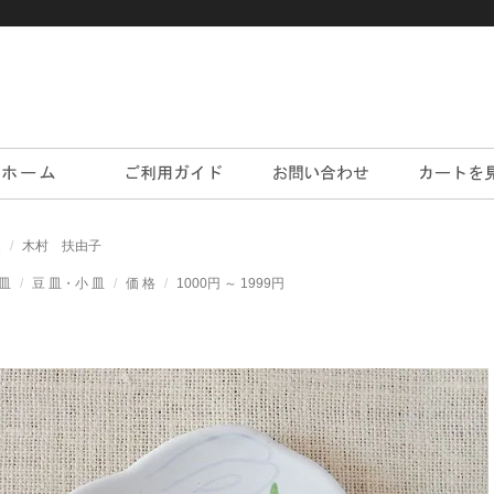
家
木村 扶由子
皿
豆 皿・小 皿
価 格
1000円 ～ 1999円