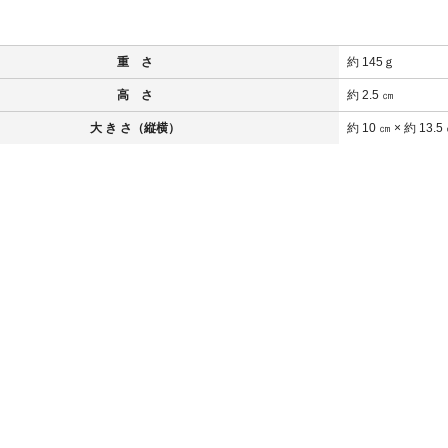
重 さ
約 145ｇ
高 さ
約 2.5 ㎝
大 き さ（縦横）
約 10 ㎝ × 約 13.5