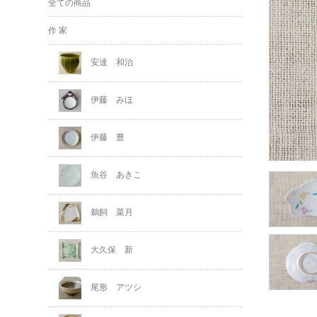
全ての商品
作 家
安達 和治
伊藤 みほ
伊藤 豊
魚谷 あきこ
鵜飼 菜月
大久保 新
尾形 アツシ