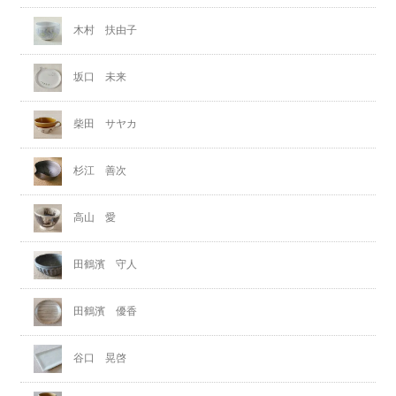
木村 扶由子
坂口 未来
柴田 サヤカ
杉江 善次
高山 愛
田鶴濱 守人
田鶴濱 優香
谷口 晃啓