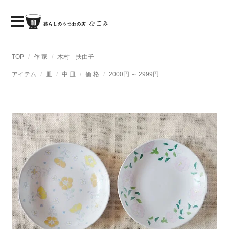
TOP
作 家
木村 扶由子
アイテム
皿
中 皿
価 格
2000円 ～ 2999円