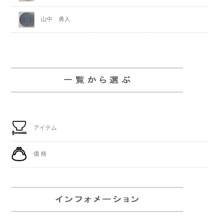
山中 勇人
アイテム
価 格