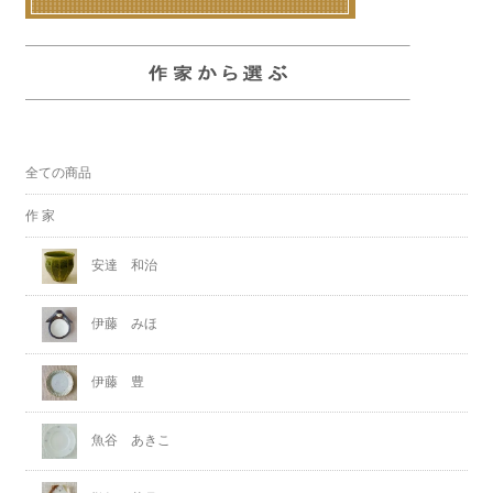
全ての商品
作 家
安達 和治
伊藤 みほ
伊藤 豊
魚谷 あきこ