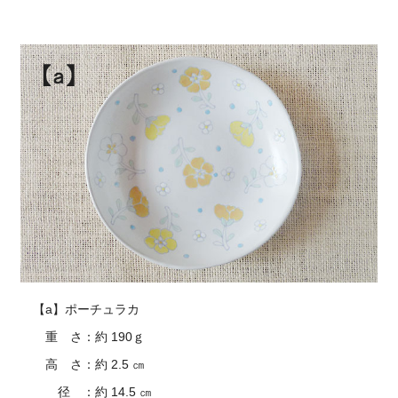
【a】ポーチュラカ
重 さ：約 190ｇ
高 さ：約 2.5 ㎝
径 ：約 14.5 ㎝