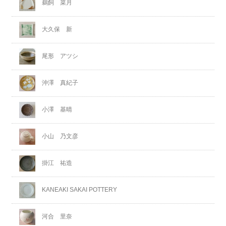
鵜飼 菜月
大久保 新
尾形 アツシ
沖澤 真紀子
小澤 基晴
小山 乃文彦
掛江 祐造
KANEAKI SAKAI POTTERY
河合 里奈