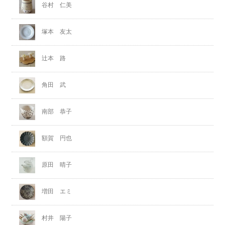
谷村 仁美
塚本 友太
辻本 路
角田 武
南部 恭子
額賀 円也
原田 晴子
増田 エミ
村井 陽子