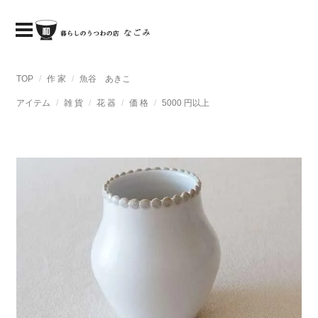
TOP
作 家
魚谷 あきこ
アイテム
雑 貨
花 器
価 格
5000 円以上