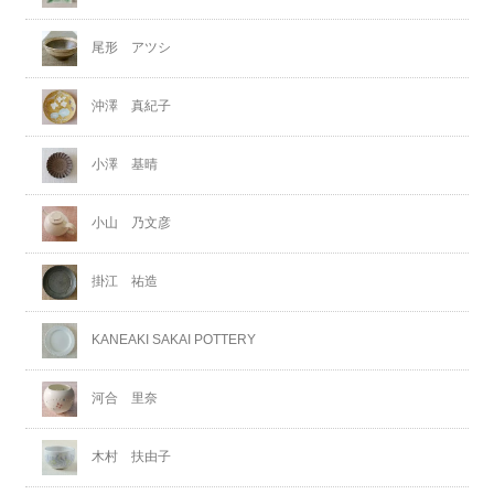
尾形 アツシ
沖澤 真紀子
小澤 基晴
小山 乃文彦
掛江 祐造
KANEAKI SAKAI POTTERY
河合 里奈
木村 扶由子