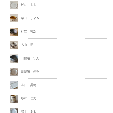
坂口 未来
柴田 サヤカ
杉江 善次
高山 愛
田鶴濱 守人
田鶴濱 優香
谷口 晃啓
谷村 仁美
塚本 友太