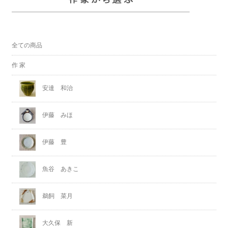
全ての商品
作 家
安達 和治
伊藤 みほ
伊藤 豊
魚谷 あきこ
鵜飼 菜月
大久保 新