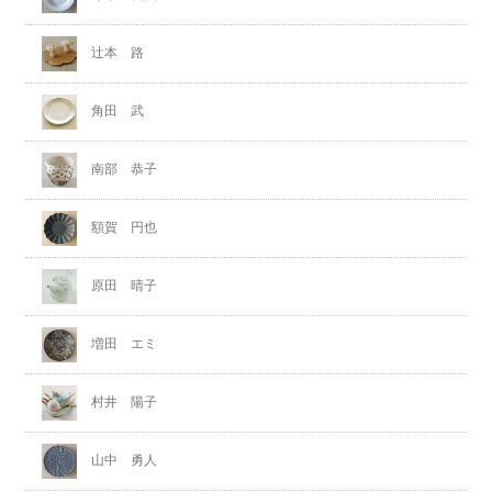
辻本 路
角田 武
南部 恭子
額賀 円也
原田 晴子
増田 エミ
村井 陽子
山中 勇人