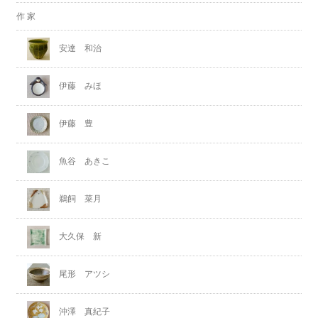
作 家
安達 和治
伊藤 みほ
伊藤 豊
魚谷 あきこ
鵜飼 菜月
大久保 新
尾形 アツシ
沖澤 真紀子