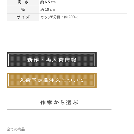
高 さ
約 6.5 cm
径
約 10 cm
サ イ ズ
カップ8分目：約 200㏄
全ての商品