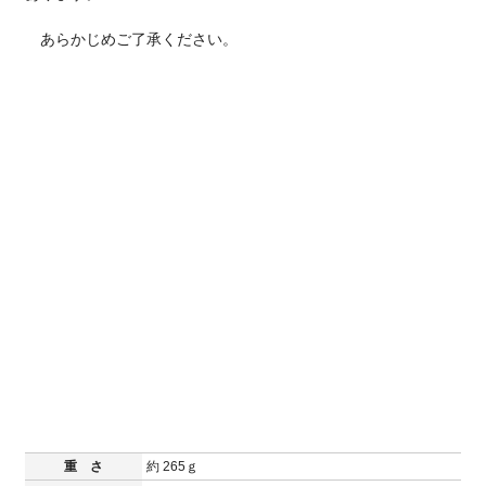
あらかじめご了承ください。
重 さ
約 265ｇ