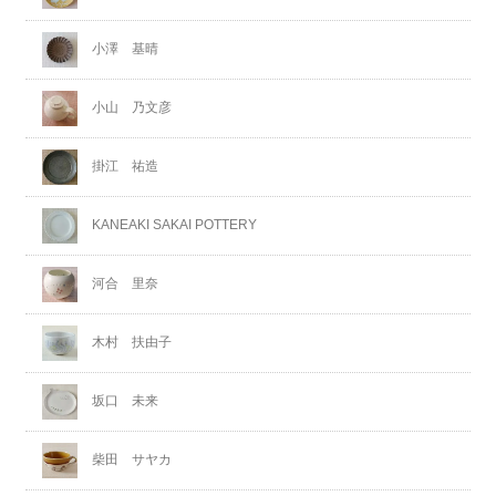
小澤 基晴
小山 乃文彦
掛江 祐造
KANEAKI SAKAI POTTERY
河合 里奈
木村 扶由子
坂口 未来
柴田 サヤカ