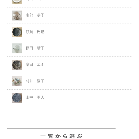
南部 恭子
額賀 円也
原田 晴子
増田 エミ
村井 陽子
山中 勇人