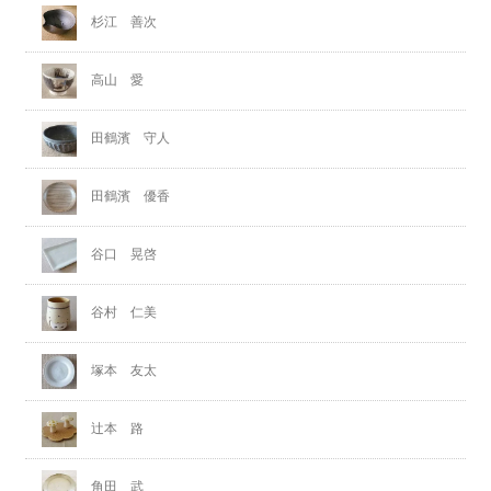
杉江 善次
高山 愛
田鶴濱 守人
田鶴濱 優香
谷口 晃啓
谷村 仁美
塚本 友太
辻本 路
角田 武