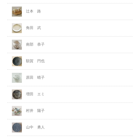
辻本 路
角田 武
南部 恭子
額賀 円也
原田 晴子
増田 エミ
村井 陽子
山中 勇人