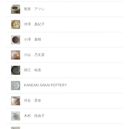
尾形 アツシ
沖澤 真紀子
小澤 基晴
小山 乃文彦
掛江 祐造
KANEAKI SAKAI POTTERY
河合 里奈
木村 扶由子