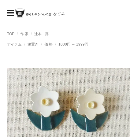
TOP
作 家
辻本 路
アイテム
箸置き
価 格
1000円 ～ 1999円