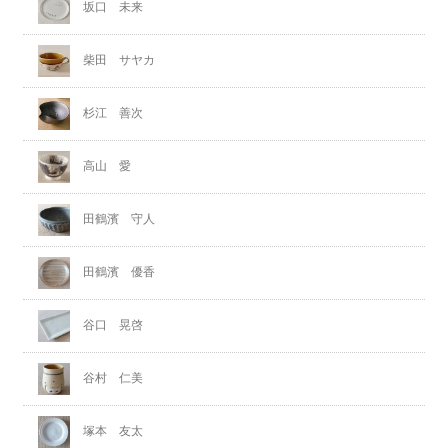
坂口 未来
柴田 サヤカ
杉江 善次
高山 愛
田鶴濱 守人
田鶴濱 優香
谷口 晃啓
谷村 仁美
塚本 友太