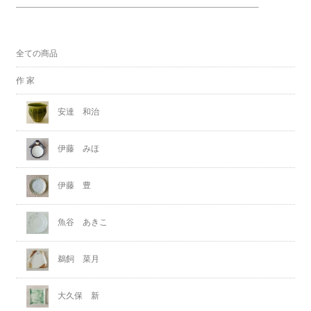
全ての商品
作 家
安達 和治
伊藤 みほ
伊藤 豊
魚谷 あきこ
鵜飼 菜月
大久保 新