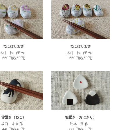
ねこはしおき
ねこはしおき
木村 扶由子 作
木村 扶由子 作
660円(税60円)
660円(税60円)
箸置き（ねこ）
箸置き（おにぎり）
坂口 未来 作
辻本 路 作
440円(税40円)
880円(税80円)