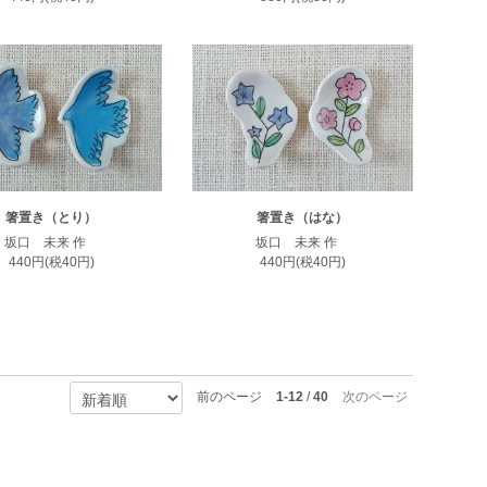
箸置き（とり）
箸置き（はな）
坂口 未来 作
坂口 未来 作
440円(税40円)
440円(税40円)
前のページ
1-12
/
40
次のページ