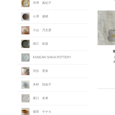
沖澤 真紀子
小澤 基晴
小山 乃文彦
掛江 祐造
KANEAKI SAKAI POTTERY
河合 里奈
木村 扶由子
坂口 未来
柴田 サヤカ