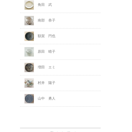
角田 武
南部 恭子
額賀 円也
原田 晴子
増田 エミ
村井 陽子
山中 勇人