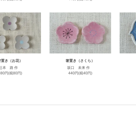
箸置き（お花）
箸置き（さくら）
辻本 路 作
坂口 未来 作
880円(税80円)
440円(税40円)