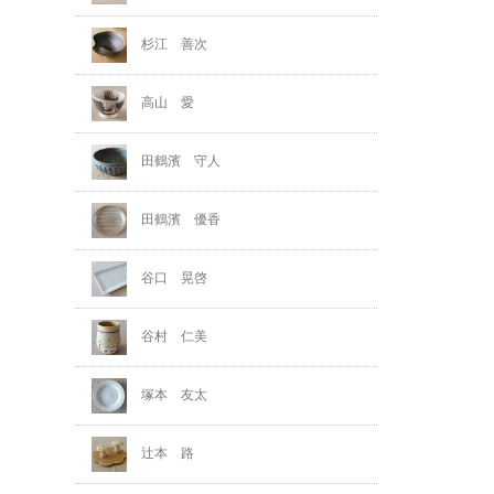
杉江 善次
高山 愛
田鶴濱 守人
田鶴濱 優香
谷口 晃啓
谷村 仁美
塚本 友太
辻本 路