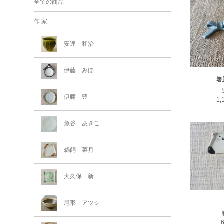
全ての商品
作 家
安達 和治
伊藤 みほ
箸
伊藤 豊
1
魚谷 あきこ
鵜飼 菜月
大久保 新
尾形 アツシ