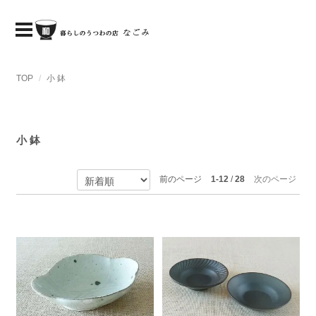
TOP
小 鉢
小 鉢
前のページ
1-12
/
28
次のページ