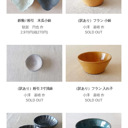
鉄釉 / 粉引 木瓜小鉢
（訳あり）フラン 小鉢
額賀 円也 作
小澤 基晴 作
2,970円(税270円)
SOLD OUT
（訳あり）粉引 3寸浅鉢
（訳あり）フラン 入れ子
小澤 基晴 作
小澤 基晴 作
SOLD OUT
SOLD OUT