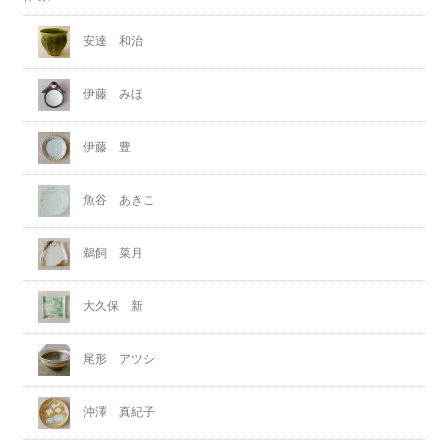
安達 和治
伊藤 みほ
伊藤 豊
魚谷 あきこ
鵜飼 菜月
大久保 新
尾形 アツシ
沖澤 真紀子