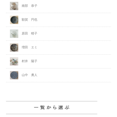
南部 恭子
額賀 円也
原田 晴子
増田 エミ
村井 陽子
山中 勇人