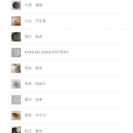
小澤 基晴
小山 乃文彦
掛江 祐造
KANEAKI SAKAI POTTERY
河合 里奈
木村 扶由子
坂口 未来
柴田 サヤカ
杉江 善次