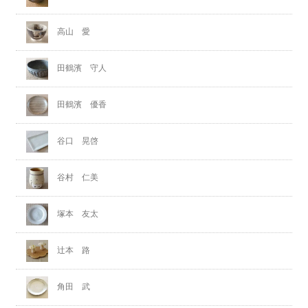
高山 愛
田鶴濱 守人
田鶴濱 優香
谷口 晃啓
谷村 仁美
塚本 友太
辻本 路
角田 武