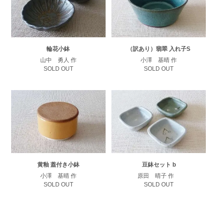
輪花小鉢
（訳あり）翡翠 入れ子S
山中 勇人 作
小澤 基晴 作
SOLD OUT
SOLD OUT
黄釉 蓋付き小鉢
豆鉢セット b
小澤 基晴 作
原田 晴子 作
SOLD OUT
SOLD OUT