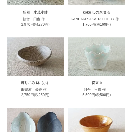
粉引 木瓜小鉢
koku しのぎ/まる
額賀 円也 作
KANEAKI SAKAI POTTERY 作
2,970円(税270円)
1,760円(税160円)
練りこみ 鉢（小）
切立 b
田鶴濱 優香 作
河合 里奈 作
2,750円(税250円)
5,500円(税500円)