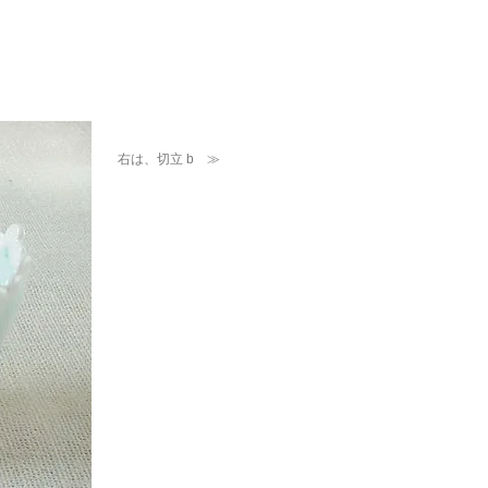
右は、切立 b ≫