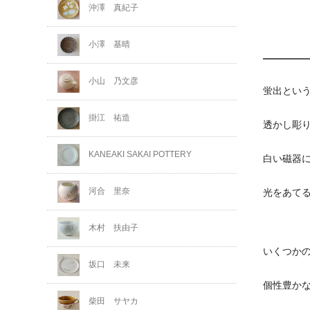
沖澤 真紀子
小澤 基晴
小山 乃文彦
蛍出とい
掛江 祐造
透かし彫
KANEAKI SAKAI POTTERY
白い磁器
河合 里奈
光をあて
木村 扶由子
いくつか
坂口 未来
個性豊か
柴田 サヤカ