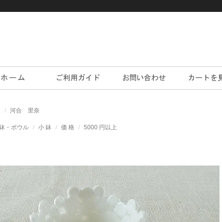
家
河合 里奈
鉢・ボウル
小 鉢
価 格
5000 円以上