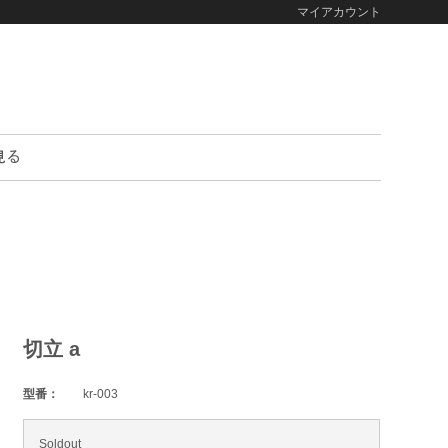
マイアカウント
切立 a
型番：
kr-003
Soldout