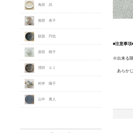
角田 武
南部 恭子
額賀 円也
■注意事項
原田 晴子
※出来る
増田 エミ
あらかじ
村井 陽子
山中 勇人