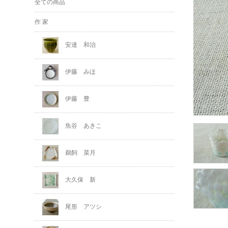
全ての商品
作 家
安達 和治
伊藤 みほ
伊藤 豊
魚谷 あきこ
鵜飼 菜月
大久保 新
尾形 アツシ