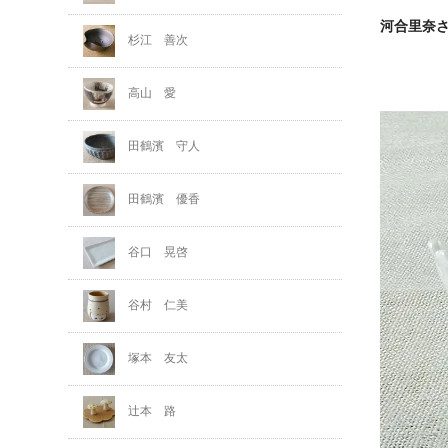
河合里奈
杉江 善次
高山 愛
田鶴濱 守人
田鶴濱 優香
谷口 晃啓
谷村 仁美
塚本 友太
辻本 路