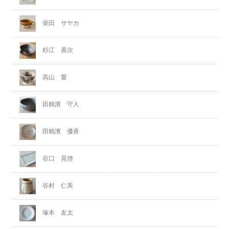
柴田 サヤカ
杉江 善次
高山 愛
田鶴濱 守人
田鶴濱 優香
谷口 晃啓
谷村 仁美
塚本 友太