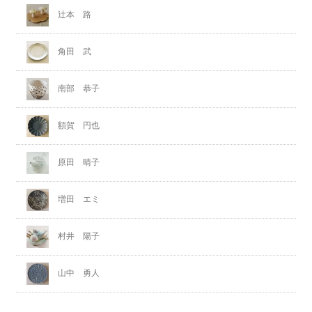
辻本 路
角田 武
南部 恭子
額賀 円也
原田 晴子
増田 エミ
村井 陽子
山中 勇人