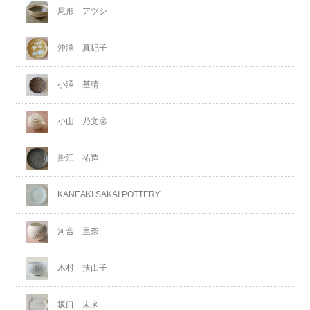
尾形 アツシ
沖澤 真紀子
小澤 基晴
小山 乃文彦
掛江 祐造
KANEAKI SAKAI POTTERY
河合 里奈
木村 扶由子
坂口 未来