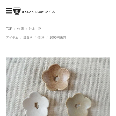
TOP
作 家
辻本 路
アイテム
箸置き
価 格
1000円未満