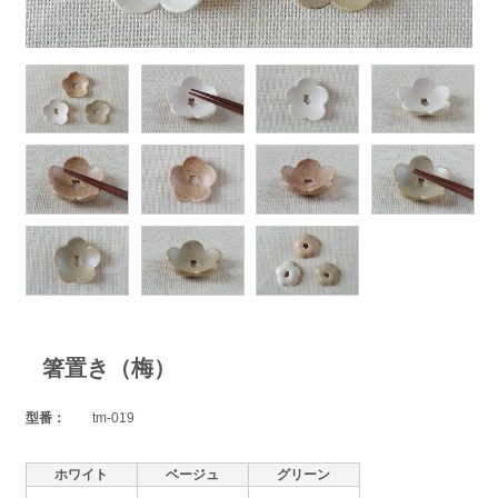
箸置き（梅）
型番：
tm-019
ホワイト
ベージュ
グリーン