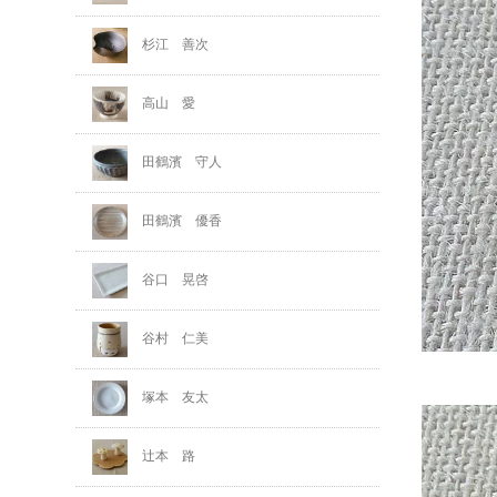
杉江 善次
高山 愛
田鶴濱 守人
田鶴濱 優香
谷口 晃啓
谷村 仁美
塚本 友太
辻本 路