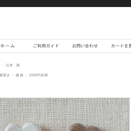
家
辻本 路
箸置き
価 格
1000円未満