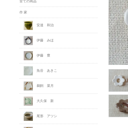
全ての商品
作 家
安達 和治
伊藤 みほ
伊藤 豊
魚谷 あきこ
鵜飼 菜月
大久保 新
尾形 アツシ