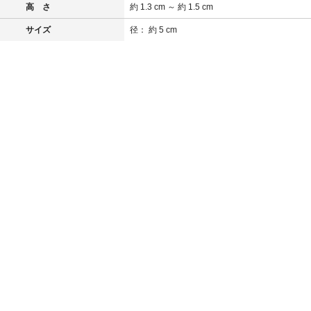
高 さ
約 1.3 cm ～ 約 1.5 cm
サイズ
径： 約 5 cm