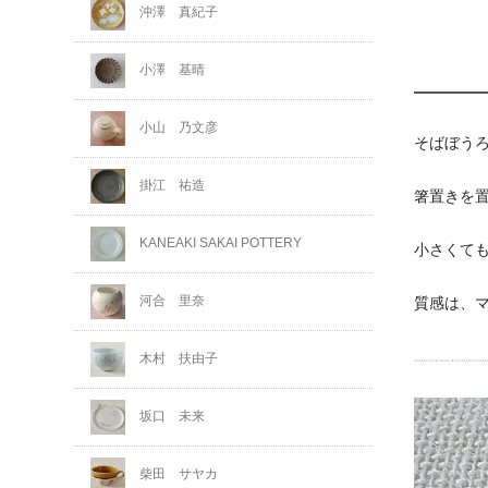
沖澤 真紀子
小澤 基晴
小山 乃文彦
そばぼう
掛江 祐造
箸置きを
KANEAKI SAKAI POTTERY
小さくて
河合 里奈
質感は、
木村 扶由子
坂口 未来
柴田 サヤカ