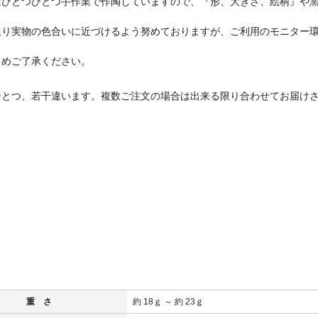
はひとつひとつ手作業で作陶していますので、『形、大きさ、絵柄』や
り実物の色合いに近づけるよう努めておりますが、ご利用のモニター環
めご了承ください。
ひとつ、若干違います。複数ご注文の場合は出来る限り合わせてお届け
重 さ
約 18ｇ ～ 約 23ｇ