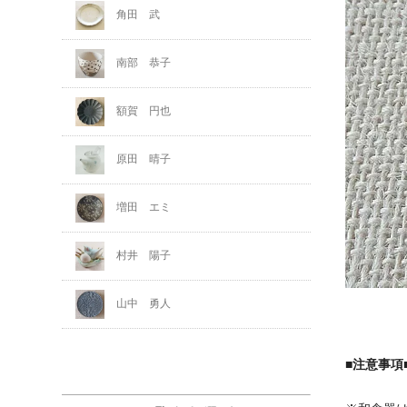
角田 武
南部 恭子
額賀 円也
原田 晴子
増田 エミ
村井 陽子
山中 勇人
■注意事項