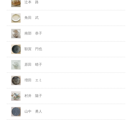
辻本 路
角田 武
南部 恭子
額賀 円也
原田 晴子
増田 エミ
村井 陽子
山中 勇人