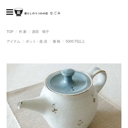
TOP
作 家
原田 晴子
アイテム
ポット・急 須
価 格
5000 円以上