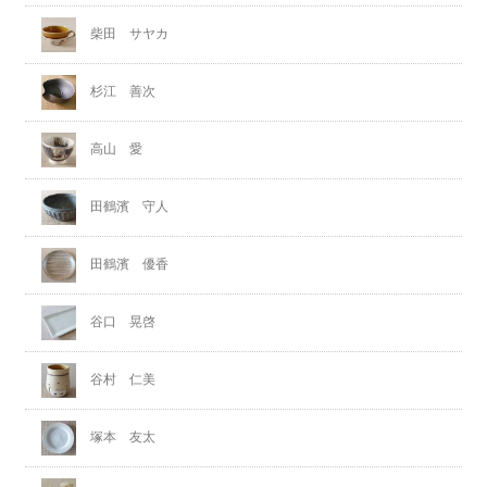
柴田 サヤカ
杉江 善次
高山 愛
田鶴濱 守人
田鶴濱 優香
谷口 晃啓
谷村 仁美
塚本 友太