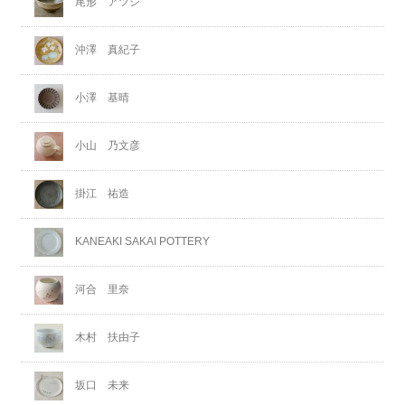
尾形 アツシ
沖澤 真紀子
小澤 基晴
小山 乃文彦
掛江 祐造
KANEAKI SAKAI POTTERY
河合 里奈
木村 扶由子
坂口 未来