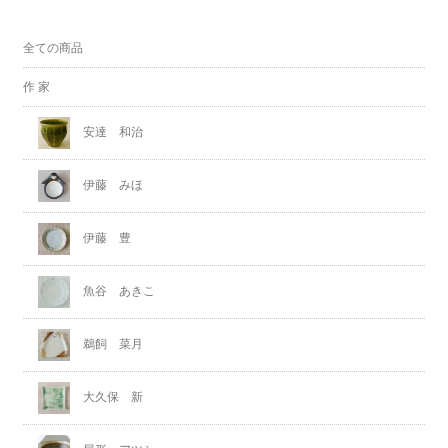
全ての商品
作 家
安達 和治
伊藤 みほ
伊藤 豊
魚谷 あきこ
鵜飼 菜月
大久保 新