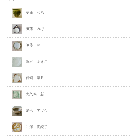
安達 和治
伊藤 みほ
伊藤 豊
魚谷 あきこ
鵜飼 菜月
大久保 新
尾形 アツシ
沖澤 真紀子