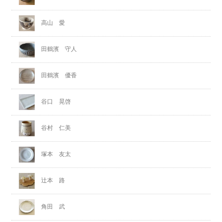
高山 愛
田鶴濱 守人
田鶴濱 優香
谷口 晃啓
谷村 仁美
塚本 友太
辻本 路
角田 武