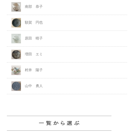
南部 恭子
額賀 円也
原田 晴子
増田 エミ
村井 陽子
山中 勇人