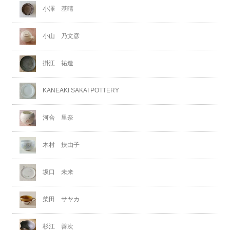
小澤 基晴
小山 乃文彦
掛江 祐造
KANEAKI SAKAI POTTERY
河合 里奈
木村 扶由子
坂口 未来
柴田 サヤカ
杉江 善次