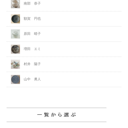
南部 恭子
額賀 円也
原田 晴子
増田 エミ
村井 陽子
山中 勇人