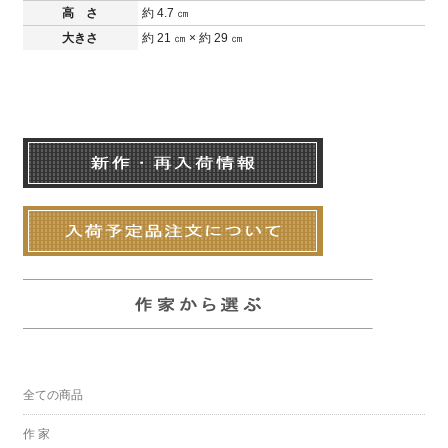
高 さ
約 4.7 ㎝
大きさ
約 21 ㎝ × 約 29 ㎝
全ての商品
作 家