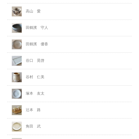
高山 愛
田鶴濱 守人
田鶴濱 優香
谷口 晃啓
谷村 仁美
塚本 友太
辻本 路
角田 武