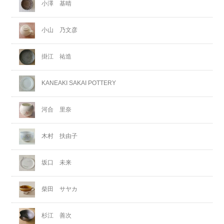
小澤 基晴
小山 乃文彦
掛江 祐造
KANEAKI SAKAI POTTERY
河合 里奈
木村 扶由子
坂口 未来
柴田 サヤカ
杉江 善次