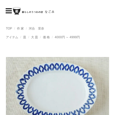
TOP
作 家
河合 里奈
アイテム
皿
大 皿
価 格
4000円 ～ 4999円