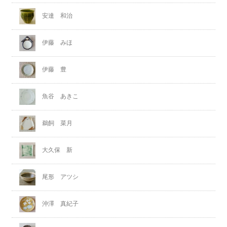
安達 和治
伊藤 みほ
伊藤 豊
魚谷 あきこ
鵜飼 菜月
大久保 新
尾形 アツシ
沖澤 真紀子