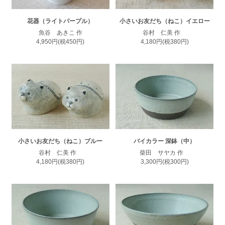
花器（ライトパープル）
小さいお友だち（ねこ）イエロー
魚谷 あきこ 作
谷村 仁美 作
4,950円(税450円)
4,180円(税380円)
小さいお友だち（ねこ）ブルー
バイカラー 深鉢（中）
谷村 仁美 作
柴田 サヤカ 作
4,180円(税380円)
3,300円(税300円)