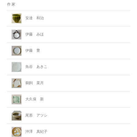
作 家
安達 和治
伊藤 みほ
伊藤 豊
魚谷 あきこ
鵜飼 菜月
大久保 新
尾形 アツシ
沖澤 真紀子