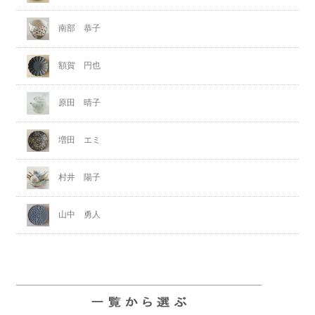
南部 恭子
額賀 円也
原田 晴子
増田 エミ
村井 陽子
山中 勇人