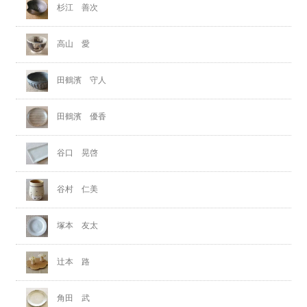
杉江 善次
高山 愛
田鶴濱 守人
田鶴濱 優香
谷口 晃啓
谷村 仁美
塚本 友太
辻本 路
角田 武