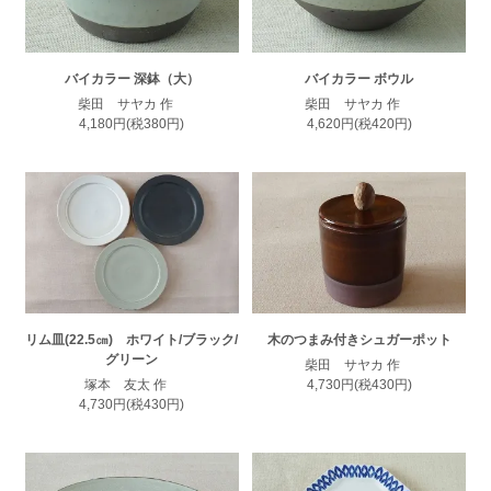
バイカラー 深鉢（大）
バイカラー ボウル
柴田 サヤカ 作
柴田 サヤカ 作
4,180円(税380円)
4,620円(税420円)
リム皿(22.5㎝) ホワイト/ブラック/
木のつまみ付きシュガーポット
グリーン
柴田 サヤカ 作
塚本 友太 作
4,730円(税430円)
4,730円(税430円)