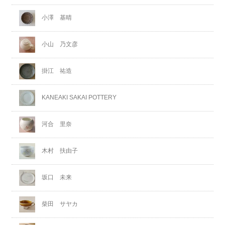
小澤 基晴
小山 乃文彦
掛江 祐造
KANEAKI SAKAI POTTERY
河合 里奈
木村 扶由子
坂口 未来
柴田 サヤカ