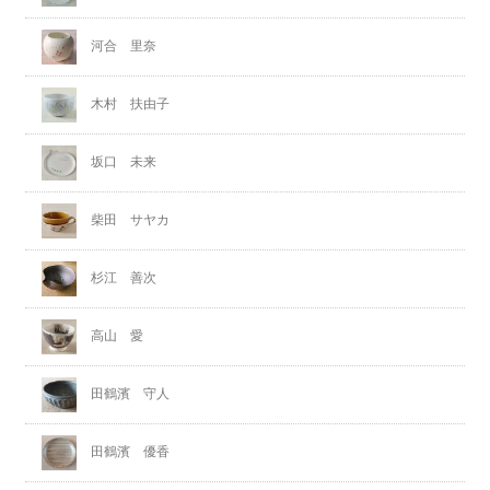
河合 里奈
木村 扶由子
坂口 未来
柴田 サヤカ
杉江 善次
高山 愛
田鶴濱 守人
田鶴濱 優香