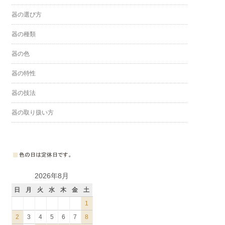
器の選び方
器の種類
器の色
器の特性
器の技法
器の取り扱い方
2026年8月
日
月
火
水
木
金
土
1
2
3
4
5
6
7
8