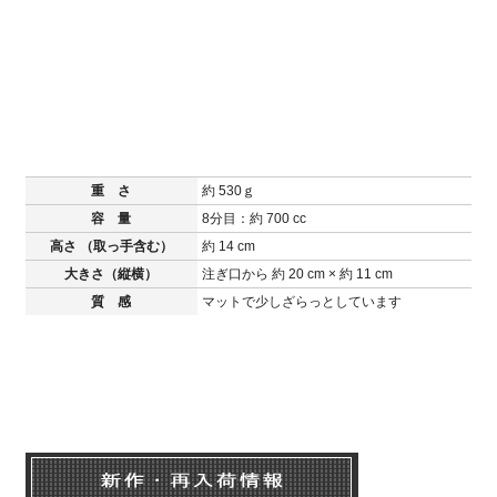
重 さ
約 530ｇ
容 量
8分目：約 700 cc
高さ （取っ手含む）
約 14 cm
大きさ（縦横）
注ぎ口から 約 20 cm × 約 11 cm
質 感
マットで少しざらっとしています