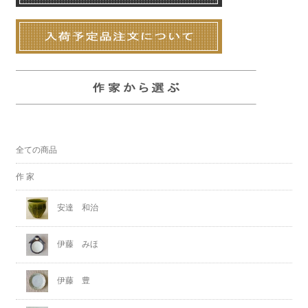
全ての商品
作 家
安達 和治
伊藤 みほ
伊藤 豊