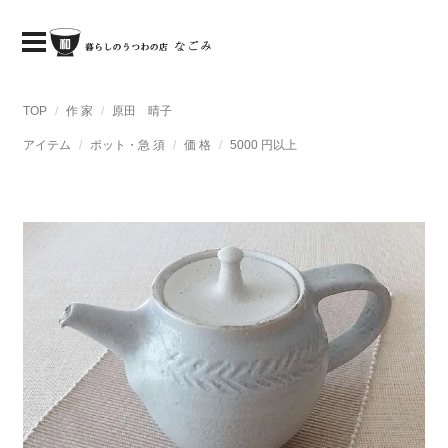
TOP
作 家
原田 晴子
アイテム
ポット・急 須
価 格
5000 円以上