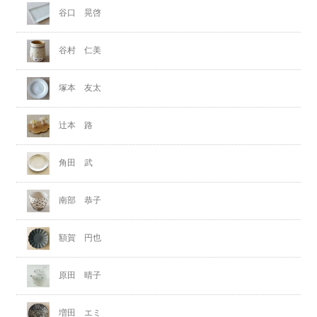
谷口 晃啓
谷村 仁美
塚本 友太
辻本 路
角田 武
南部 恭子
額賀 円也
原田 晴子
増田 エミ