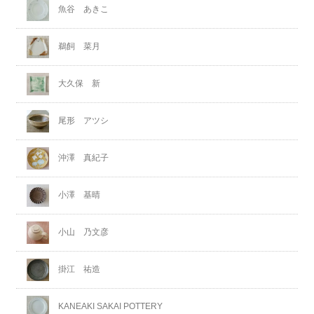
魚谷 あきこ
鵜飼 菜月
大久保 新
尾形 アツシ
沖澤 真紀子
小澤 基晴
小山 乃文彦
掛江 祐造
KANEAKI SAKAI POTTERY