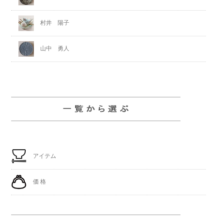
村井 陽子
山中 勇人
アイテム
価 格