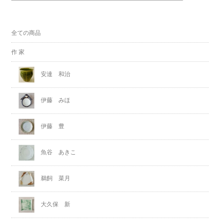
全ての商品
作 家
安達 和治
伊藤 みほ
伊藤 豊
魚谷 あきこ
鵜飼 菜月
大久保 新