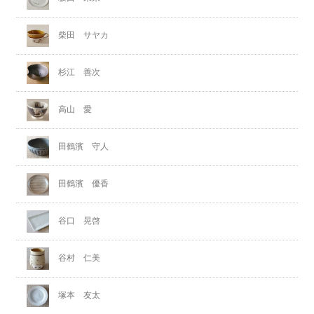
柴田 サヤカ
杉江 善次
高山 愛
田鶴濱 守人
田鶴濱 優香
谷口 晃啓
谷村 仁美
塚本 友太