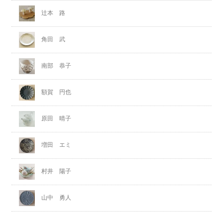
辻本 路
角田 武
南部 恭子
額賀 円也
原田 晴子
増田 エミ
村井 陽子
山中 勇人