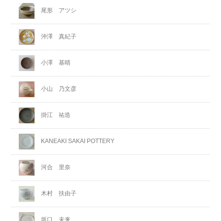
尾形 アツシ
沖澤 真紀子
小澤 基晴
小山 乃文彦
掛江 祐造
KANEAKI SAKAI POTTERY
河合 里奈
木村 扶由子
坂口 未来