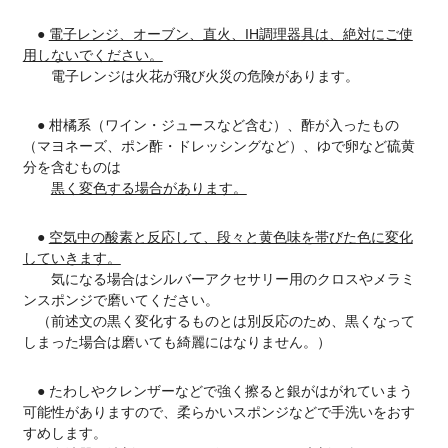
●
電子レンジ、オーブン、直火、IH調理器具は、絶対にご使
用しないでください。
電子レンジは火花が飛び火災の危険があります。
● 柑橘系（ワイン・ジュースなど含む）、酢が入ったもの
（マヨネーズ、ポン酢・ドレッシングなど）、ゆで卵など硫黄
分を含むものは
黒く変色する場合があります。
●
空気中の酸素と反応して、段々と黄色味を帯びた色に変化
していきます。
気になる場合はシルバーアクセサリー用のクロスやメラミ
ンスポンジで磨いてください。
（前述文の黒く変化するものとは別反応のため、黒くなって
しまった場合は磨いても綺麗にはなりません。）
● たわしやクレンザーなどで強く擦ると銀がはがれていまう
可能性がありますので、柔らかいスポンジなどで手洗いをおす
すめします。