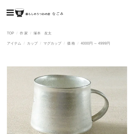
TOP
作 家
塚本 友太
アイテム
カップ
マグカップ
価 格
4000円 ～ 4999円