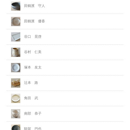
田鶴濱 守人
田鶴濱 優香
谷口 晃啓
谷村 仁美
塚本 友太
辻本 路
角田 武
南部 恭子
額賀 円也