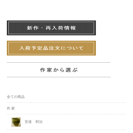
全ての商品
作 家
安達 和治