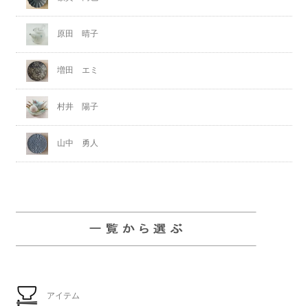
原田 晴子
増田 エミ
村井 陽子
山中 勇人
アイテム