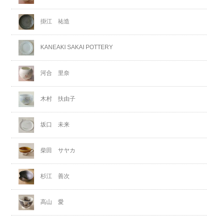
掛江 祐造
KANEAKI SAKAI POTTERY
河合 里奈
木村 扶由子
坂口 未来
柴田 サヤカ
杉江 善次
高山 愛