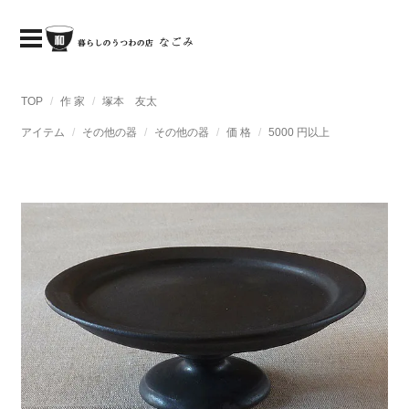
TOP
作 家
塚本 友太
アイテム
その他の器
その他の器
価 格
5000 円以上