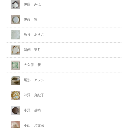
伊藤 みほ
伊藤 豊
魚谷 あきこ
鵜飼 菜月
大久保 新
尾形 アツシ
沖澤 真紀子
小澤 基晴
小山 乃文彦