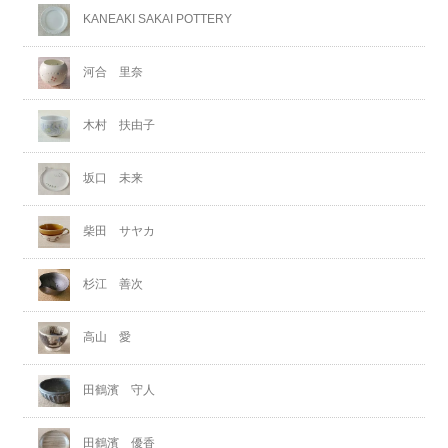
KANEAKI SAKAI POTTERY
河合 里奈
木村 扶由子
坂口 未来
柴田 サヤカ
杉江 善次
高山 愛
田鶴濱 守人
田鶴濱 優香