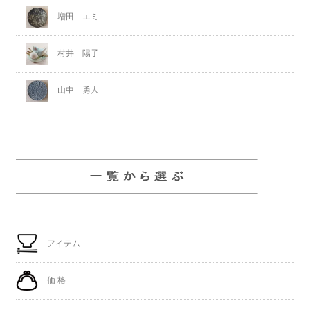
増田 エミ
村井 陽子
山中 勇人
アイテム
価 格