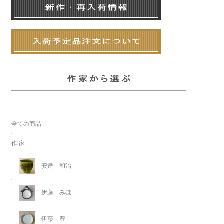
全ての商品
作 家
安達 和治
伊藤 みほ
伊藤 豊