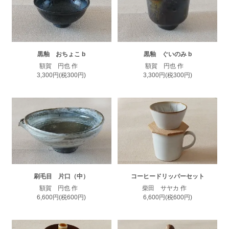
黒釉 おちょこ b
黒釉 ぐいのみ b
額賀 円也 作
額賀 円也 作
3,300円(税300円)
3,300円(税300円)
刷毛目 片口（中）
コーヒードリッパーセット
額賀 円也 作
柴田 サヤカ 作
6,600円(税600円)
6,600円(税600円)