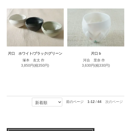
片口 ホワイト/ブラック/グリーン
片口 b
塚本 友太 作
河合 里奈 作
3,850円(税350円)
3,630円(税330円)
前のページ
1-12
/
44
次のページ