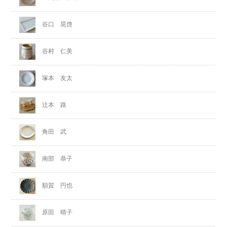
谷口 晃啓
谷村 仁美
塚本 友太
辻本 路
角田 武
南部 恭子
額賀 円也
原田 晴子