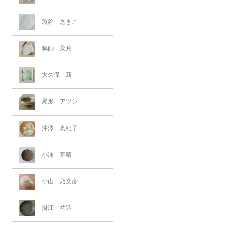
魚谷 あきこ
鵜飼 菜月
大久保 新
尾形 アツシ
沖澤 真紀子
小澤 基晴
小山 乃文彦
掛江 祐造