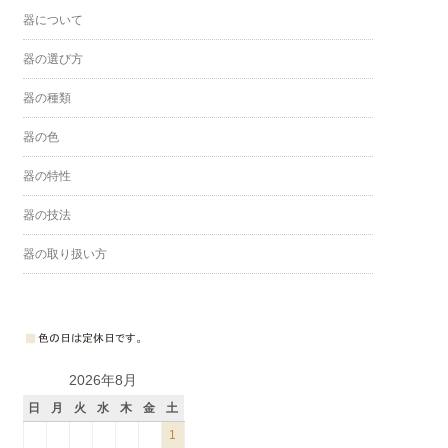
器について
器の選び方
器の種類
器の色
器の特性
器の技法
器の取り扱い方
2026年8月
日
月
火
水
木
金
土
1