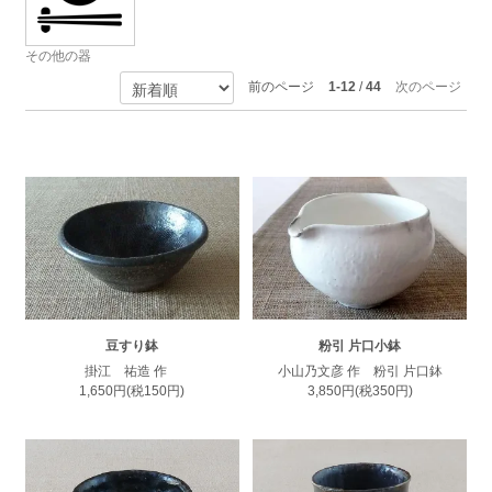
その他の器
前のページ
1-12
/
44
次のページ
豆すり鉢
粉引 片口小鉢
掛江 祐造 作
小山乃文彦 作 粉引 片口鉢
1,650円(税150円)
3,850円(税350円)