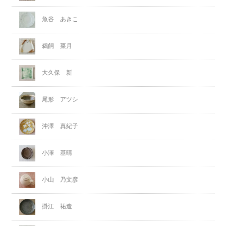
魚谷 あきこ
鵜飼 菜月
大久保 新
尾形 アツシ
沖澤 真紀子
小澤 基晴
小山 乃文彦
掛江 祐造