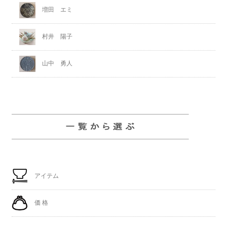
増田 エミ
村井 陽子
山中 勇人
アイテム
価 格