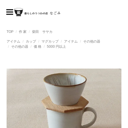
TOP
作 家
柴田 サヤカ
アイテム
カップ
マグカップ
アイテム
その他の器
その他の器
価 格
5000 円以上