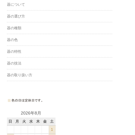
器について
器の選び方
器の種類
器の色
器の特性
器の技法
器の取り扱い方
2026年8月
日
月
火
水
木
金
土
1