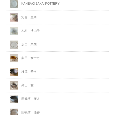
KANEAKI SAKAI POTTERY
河合 里奈
木村 扶由子
坂口 未来
柴田 サヤカ
杉江 善次
高山 愛
田鶴濱 守人
田鶴濱 優香