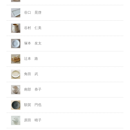
谷口 晃啓
谷村 仁美
塚本 友太
辻本 路
角田 武
南部 恭子
額賀 円也
原田 晴子