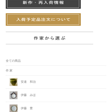
全ての商品
作 家
安達 和治
伊藤 みほ
伊藤 豊