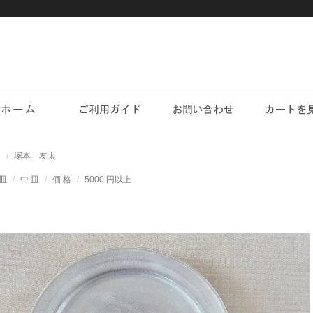
家
塚本 友太
皿
中 皿
価 格
5000 円以上