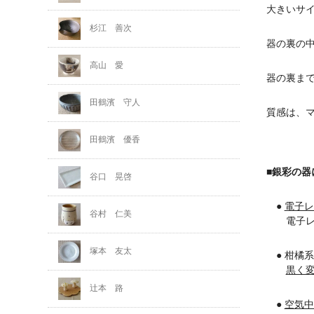
大きいサ
杉江 善次
器の裏の
高山 愛
器の裏ま
田鶴濱 守人
質感は、
田鶴濱 優香
■銀彩の器
谷口 晃啓
●
電子レ
谷村 仁美
電子レン
塚本 友太
● 柑橘
黒く
辻本 路
●
空気中