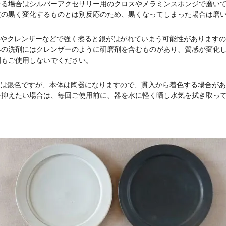
場合はシルバーアクセサリー用のクロスやメラミンスポンジで磨いて
の黒く変化するものとは別反応のため、黒くなってしまった場合は磨い
しやクレンザーなどで強く擦ると銀がはがれていまう可能性があります
洗剤にはクレンザーのように研磨剤を含むものがあり、質感が変化し
ご使用しないでください。
は銀色ですが、本体は陶器になりますので、貫入から着色する場合があ
えたい場合は、毎回ご使用前に、器を水に軽く晒し水気を拭き取って