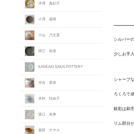
沖澤 真紀子
小澤 基晴
小山 乃文彦
シルバー
掛江 祐造
少しお手
KANEAKI SAKAI POTTERY
シャープ
河合 里奈
ろくろで
木村 扶由子
銀彩は刷
坂口 未来
リム部分
柴田 サヤカ