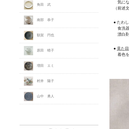
気になる
角田 武
（前述文
南部 恭子
● たわ
食洗器の
漂白剤も
額賀 円也
●
見た目
原田 晴子
着色を抑
増田 エミ
村井 陽子
山中 勇人