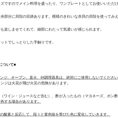
イズですのでメイン料理を盛ったり、ワンプレートとしてお使いいただ
中央部分に貝殻の目跡あります。模様のきれいな赤貝の貝殻を使ってみ
でも楽しませてくれて、細部にわたって気遣いが感じられます。
マットでしっとりした手触りです。
について■
ンジ、オーブン、直火、IH調理器具は、絶対にご使用しないでください
ジは火花が飛び火災の危険があります。
系（ワイン・ジュースなど含む）、酢が入ったもの（マヨネーズ、ポン
変色する場合があります。
の酸素と反応して、段々と黄色味を帯びた色に変化していきます。