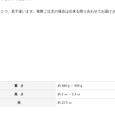
ひとつ、若干違います。複数ご注文の場合は出来る限り合わせてお届け
重 さ
約 480 g ～ 500 g
高 さ
約 2 ㎝ ～ 2.3 ㎝
径
約 22.5 ㎝