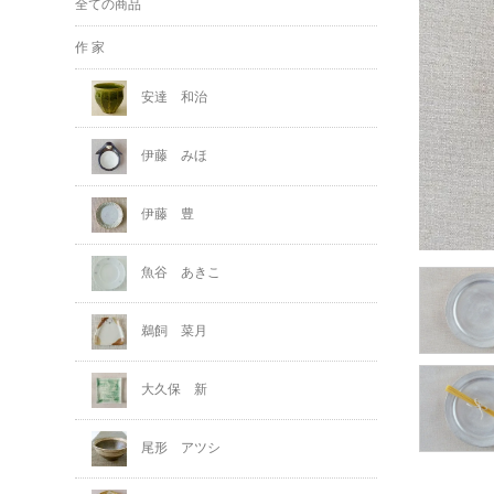
全ての商品
作 家
安達 和治
伊藤 みほ
伊藤 豊
魚谷 あきこ
鵜飼 菜月
大久保 新
尾形 アツシ