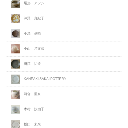
尾形 アツシ
沖澤 真紀子
小澤 基晴
小山 乃文彦
掛江 祐造
KANEAKI SAKAI POTTERY
河合 里奈
木村 扶由子
坂口 未来