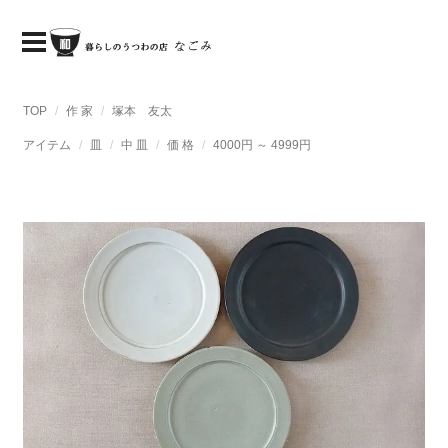
TOP
作 家
塚本 友太
アイテム
皿
中 皿
価 格
4000円 ～ 4999円