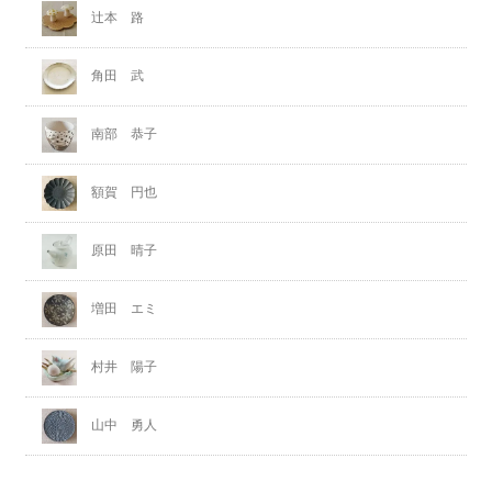
辻本 路
角田 武
南部 恭子
額賀 円也
原田 晴子
増田 エミ
村井 陽子
山中 勇人