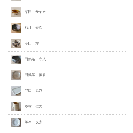
柴田 サヤカ
杉江 善次
高山 愛
田鶴濱 守人
田鶴濱 優香
谷口 晃啓
谷村 仁美
塚本 友太