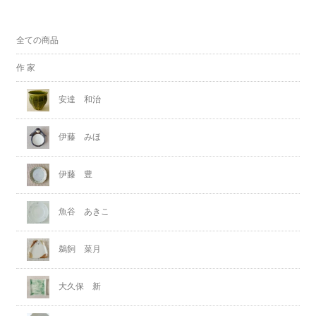
全ての商品
作 家
安達 和治
伊藤 みほ
伊藤 豊
魚谷 あきこ
鵜飼 菜月
大久保 新