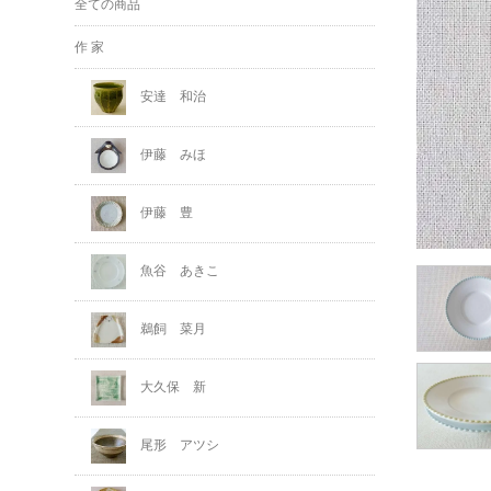
全ての商品
作 家
安達 和治
伊藤 みほ
伊藤 豊
魚谷 あきこ
鵜飼 菜月
大久保 新
尾形 アツシ