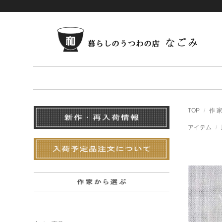
TOP
作 
アイテム