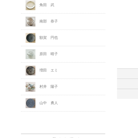
角田 武
南部 恭子
額賀 円也
原田 晴子
増田 エミ
村井 陽子
山中 勇人