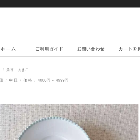
家
魚谷 あきこ
皿
中 皿
価 格
4000円 ～ 4999円