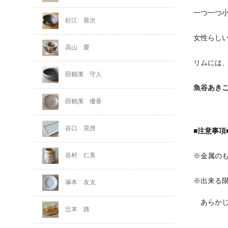
一つ一つ
杉江 善次
女性らし
高山 愛
リムには
田鶴濱 守人
魚谷あき
田鶴濱 優香
谷口 晃啓
■注意事項
※金属の
谷村 仁美
※出来る
塚本 友太
あらかじ
辻本 路