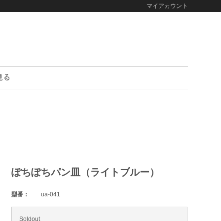
マイアカウント
ぽちぽちパン皿（ライトブルー）
型番：
ua-041
Soldout