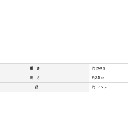
重 さ
約 260 g
高 さ
約2.5 ㎝
径
約 17.5 ㎝