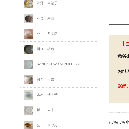
沖澤 真紀子
小澤 基晴
小山 乃文彦
【
掛江 祐造
魚谷
KANEAKI SAKAI POTTERY
おひ
河合 里奈
※尚
木村 扶由子
坂口 未来
ぽちぽち
柴田 サヤカ