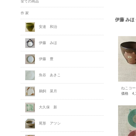
全ての商品
作 家
伊藤 みほ
安達 和治
伊藤 みほ
伊藤 豊
魚谷 あきこ
ねこコー
鵜飼 菜月
価格 4,
大久保 新
尾形 アツシ