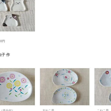
60円
由子 作
（高台付）
大ねこ皿
こねこ皿