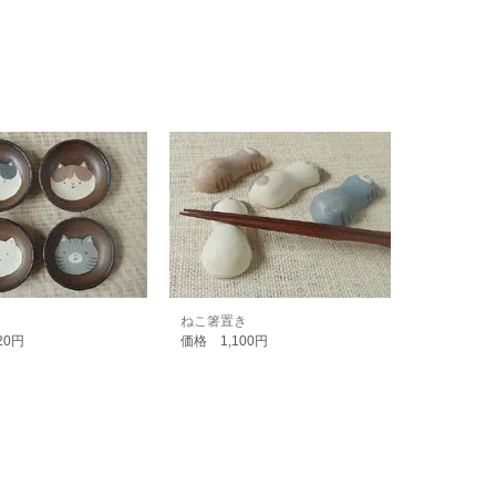
ねこ箸置き
20円
価格 1,100円