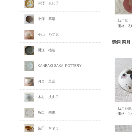
沖澤 真紀子
小澤 基晴
ねこ耳ち
価格 3,
小山 乃文彦
鵜飼 菜月
掛江 祐造
KANEAKI SAKAI POTTERY
河合 里奈
木村 扶由子
ねこ花瓶
坂口 未来
価格 1,
柴田 サヤカ