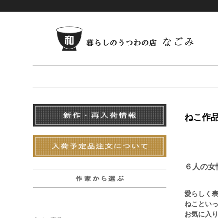
ねこ作
６人の女
愛らしく
ねことい
お気に入