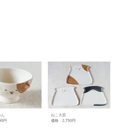
わん
ねこ大皿
00円
価格 2,750円