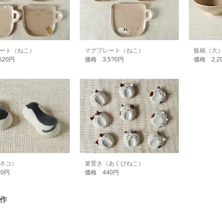
ート（ねこ）
マグプレート（ねこ）
飯碗（大
520円
価格 3,5?0円
価格 2,2
ネコ）
箸置き（あくびねこ）
40円
価格 440円
 作