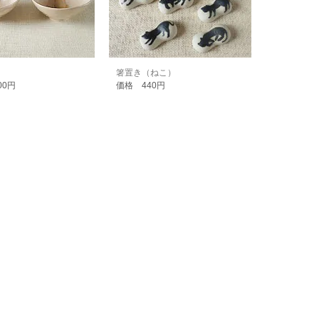
）
箸置き（ねこ）
00円
価格 440円