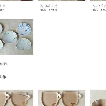
おき
ねこはしおき
ねことう
60円
価格 660円
価格 66
080円
来 作