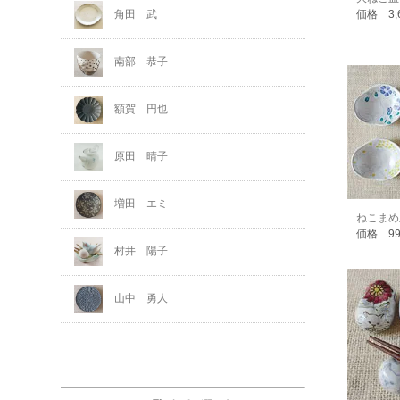
価格 3,
角田 武
南部 恭子
額賀 円也
原田 晴子
増田 エミ
ねこまめ
価格 9
村井 陽子
山中 勇人