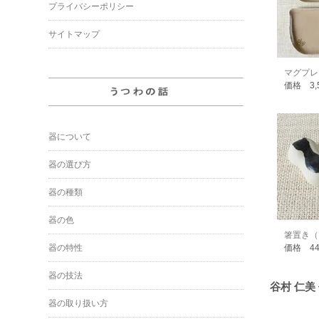
プライバシーポリシー
サイトマップ
マグプレ
価格 3,
器について
器の選び方
器の種類
器の色
箸置き（
器の特性
価格 4
器の技法
谷村 仁美
器の取り扱い方