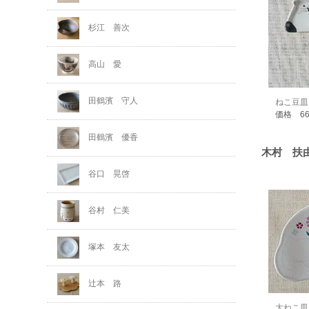
杉江 善次
高山 愛
田鶴濱 守人
ねこ豆皿
価格 6
田鶴濱 優香
木村 扶
谷口 晃啓
谷村 仁美
塚本 友太
辻本 路
大ねこ皿