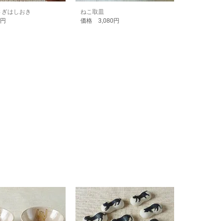
さぎはしおき
ねこ取皿
0円
価格 3,080円