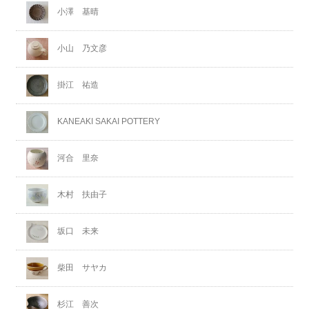
小澤 基晴
小山 乃文彦
掛江 祐造
KANEAKI SAKAI POTTERY
河合 里奈
木村 扶由子
坂口 未来
柴田 サヤカ
杉江 善次