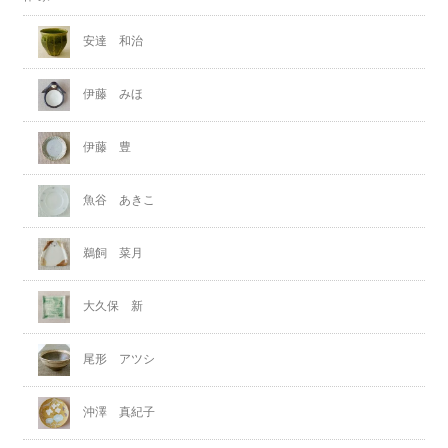
安達 和治
伊藤 みほ
伊藤 豊
魚谷 あきこ
鵜飼 菜月
大久保 新
尾形 アツシ
沖澤 真紀子