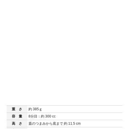
重 さ
約 385ｇ
容 量
8分目：約 300 cc
高 さ
蓋のつまみから底まで 約 11.5 cm