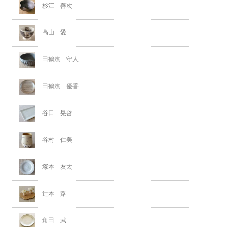
杉江 善次
高山 愛
田鶴濱 守人
田鶴濱 優香
谷口 晃啓
谷村 仁美
塚本 友太
辻本 路
角田 武