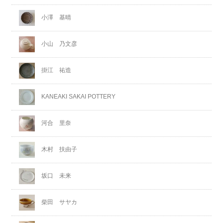
小澤 基晴
小山 乃文彦
掛江 祐造
KANEAKI SAKAI POTTERY
河合 里奈
木村 扶由子
坂口 未来
柴田 サヤカ