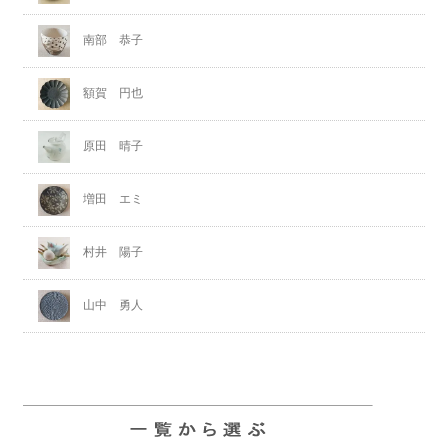
南部 恭子
額賀 円也
原田 晴子
増田 エミ
村井 陽子
山中 勇人