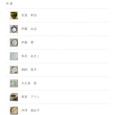
作 家
安達 和治
伊藤 みほ
伊藤 豊
魚谷 あきこ
鵜飼 菜月
大久保 新
尾形 アツシ
沖澤 真紀子