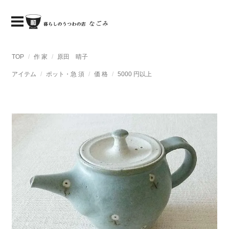
TOP
作 家
原田 晴子
アイテム
ポット・急 須
価 格
5000 円以上