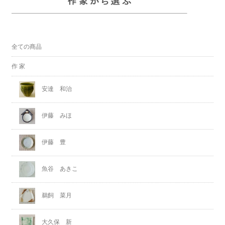
全ての商品
作 家
安達 和治
伊藤 みほ
伊藤 豊
魚谷 あきこ
鵜飼 菜月
大久保 新