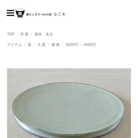
TOP
作 家
塚本 友太
アイテム
皿
大 皿
価 格
4000円 ～ 4999円