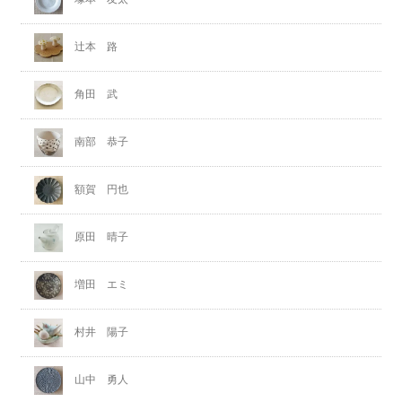
辻本 路
角田 武
南部 恭子
額賀 円也
原田 晴子
増田 エミ
村井 陽子
山中 勇人