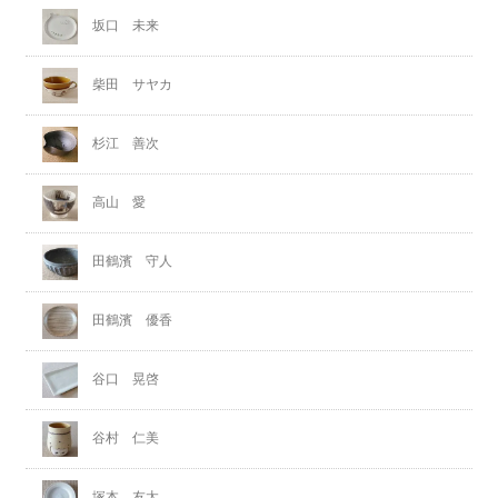
坂口 未来
柴田 サヤカ
杉江 善次
高山 愛
田鶴濱 守人
田鶴濱 優香
谷口 晃啓
谷村 仁美
塚本 友太