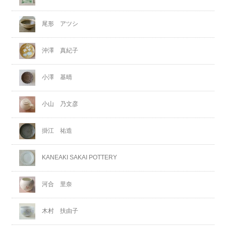
尾形 アツシ
沖澤 真紀子
小澤 基晴
小山 乃文彦
掛江 祐造
KANEAKI SAKAI POTTERY
河合 里奈
木村 扶由子