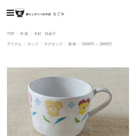
TOP
作 家
木村 扶由子
アイテム
カップ
マグカップ
価 格
3000円 ～ 3999円