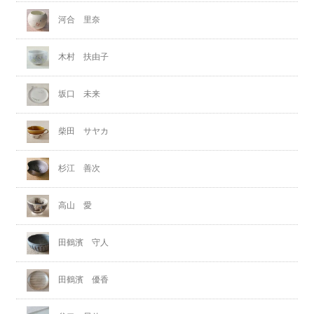
河合 里奈
木村 扶由子
坂口 未来
柴田 サヤカ
杉江 善次
高山 愛
田鶴濱 守人
田鶴濱 優香