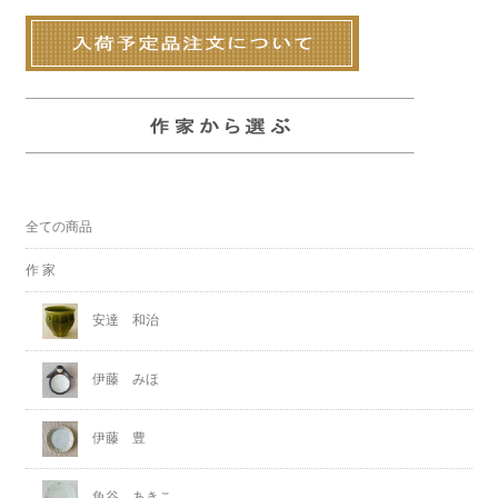
全ての商品
作 家
安達 和治
伊藤 みほ
伊藤 豊
魚谷 あきこ