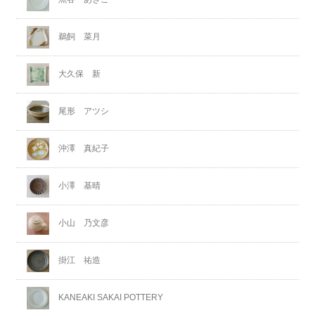
鵜飼 菜月
大久保 新
尾形 アツシ
沖澤 真紀子
小澤 基晴
小山 乃文彦
掛江 祐造
KANEAKI SAKAI POTTERY