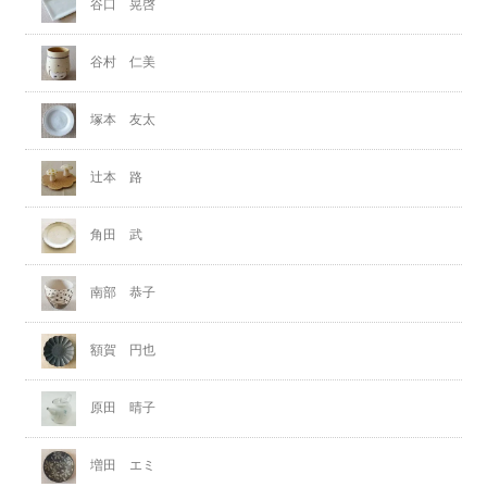
谷口 晃啓
谷村 仁美
塚本 友太
辻本 路
角田 武
南部 恭子
額賀 円也
原田 晴子
増田 エミ