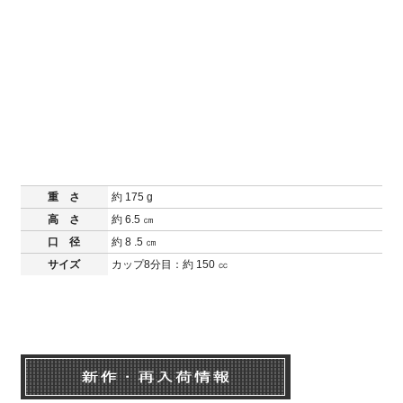
重 さ
約 175 g
高 さ
約 6.5 ㎝
口 径
約 8 .5 ㎝
サイズ
カップ8分目：約 150 ㏄