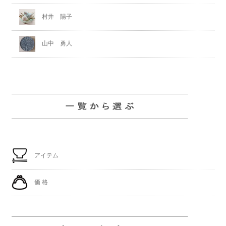
村井 陽子
山中 勇人
アイテム
価 格