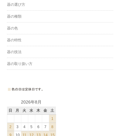
器の選び方
器の種類
器の色
器の特性
器の技法
器の取り扱い方
2026年8月
日
月
火
水
木
金
土
1
2
3
4
5
6
7
8
9
10
11
12
13
14
15